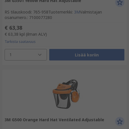
3M G3501 Yellow Hard Hat Adjustable
RS tilauskoodi
:
765-958
Tuotemerkki
:
3M
Valmistajan
osanumero.
:
7100077280
€ 63,38
€ 63,38
kpl
(ilman ALV)
Tarkista saatavuus
1
Lisää koriin
3M G500 Orange Hard Hat Ventilated Adjustable