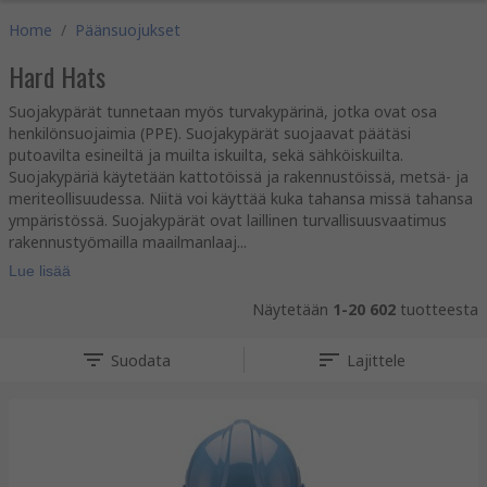
Home
/
Päänsuojukset
Hard Hats
Suojakypärät tunnetaan myös turvakypärinä, jotka ovat osa
henkilönsuojaimia (PPE). Suojakypärät suojaavat päätäsi
putoavilta esineiltä ja muilta iskuilta, sekä sähköiskuilta.
Suojakypäriä käytetään kattotöissä ja rakennustöissä, metsä- ja
meriteollisuudessa. Niitä voi käyttää kuka tahansa missä tahansa
ympäristössä. Suojakypärät ovat laillinen turvallisuusvaatimus
rakennustyömailla maailmanlaaj...
Lue lisää
Näytetään
1-20
602
tuotteesta
Suodata
Lajittele