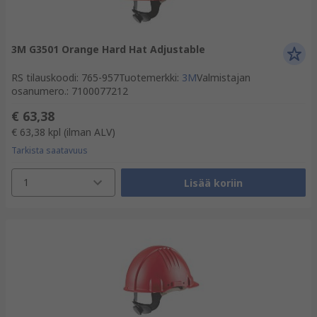
3M G3501 Orange Hard Hat Adjustable
RS tilauskoodi
:
765-957
Tuotemerkki
:
3M
Valmistajan
osanumero.
:
7100077212
€ 63,38
€ 63,38
kpl
(ilman ALV)
Tarkista saatavuus
1
Lisää koriin