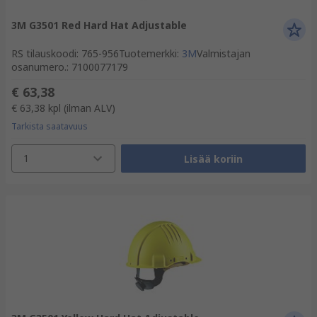
3M G3501 Red Hard Hat Adjustable
RS tilauskoodi
:
765-956
Tuotemerkki
:
3M
Valmistajan
osanumero.
:
7100077179
€ 63,38
€ 63,38
kpl
(ilman ALV)
Tarkista saatavuus
1
Lisää koriin