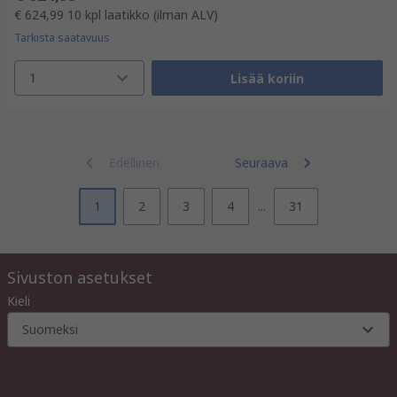
€ 624,99
10 kpl laatikko
(ilman ALV)
Tarkista saatavuus
1
Lisää koriin
Edellinen
Seuraava
1
2
3
4
...
31
Sivuston asetukset
Kieli
Suomeksi