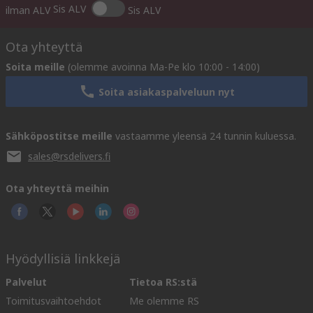
Sis ALV
ilman ALV
Sis ALV
Ota yhteyttä
Soita meille
(olemme avoinna Ma-Pe klo 10:00 - 14:00)
Soita asiakaspalveluun nyt
Sähköpostitse meille
vastaamme yleensä 24 tunnin kuluessa.
sales@rsdelivers.fi
Ota yhteyttä meihin
Hyödyllisiä linkkejä
Palvelut
Tietoa RS:stä
Toimitusvaihtoehdot
Me olemme RS