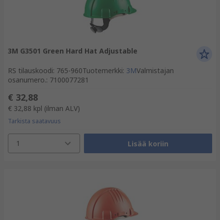
3M G3501 Green Hard Hat Adjustable
RS tilauskoodi
:
765-960
Tuotemerkki
:
3M
Valmistajan
osanumero.
:
7100077281
€ 32,88
€ 32,88
kpl
(ilman ALV)
Tarkista saatavuus
1
Lisää koriin