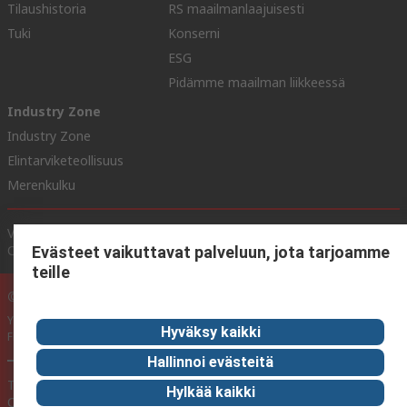
Tilaushistoria
RS maailmanlaajuisesti
Tuki
Konserni
ESG
Pidämme maailman liikkeessä
Industry Zone
Industry Zone
Elintarviketeollisuus
Merenkulku
Verkkosivuston ehdot
Myyntiehdot
Yksityisyyden politiikka
Cookie Policy
Evästeet vaikuttavat palveluun, jota tarjoamme
teille
© RS Components Ltd. 2020
YE RS Solutions Oy (entinen Elfa Distrelec Oy), Ansatie 5, 01740 Vantaa,
Hyväksy kaikki
Finland
Hallinnoi evästeitä
Tämän verkkosivuston on kehittänyt Catalogue solutions Ltd RS
Hylkää kaikki
Components Ltd:n lisenssillä.