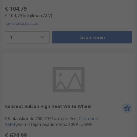
€ 104,79
€ 104,79
kpl
(ilman ALV)
Tarkista saatavuus
1
Lisää koriin
Concept Vulcan High Heat White Wheel
RS tilauskoodi
:
708-792
Tuotemerkki
:
Centurion
Safety
Valmistajan osanumero.
:
S09PLUSWR
€ 624,99