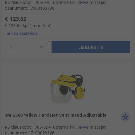
RS tilauskoodi
:
766-040
Tuotemerkki
:
3M
Valmistajan
osanumero.
:
7000103790
€ 123,62
€ 123,62
kpl
(ilman ALV)
Tarkista saatavuus
1
Lisää koriin
3M G500 Yellow Hard Hat Ventilated Adjustable
RS tilauskoodi
:
766-054
Tuotemerkki
:
3M
Valmistajan
osanumero.
:
7100029146