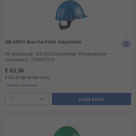
3M G3501 Blue Hard Hat Adjustable
RS tilauskoodi
:
765-955
Tuotemerkki
:
3M
Valmistajan
osanumero.
:
7100077171
€ 63,38
€ 63,38
kpl
(ilman ALV)
Tarkista saatavuus
1
Lisää koriin