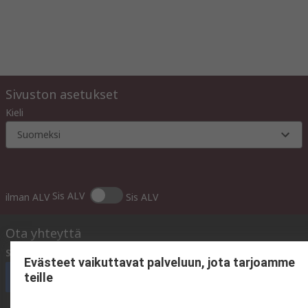
Sivuston asetukset
Kieli
Suomeksi
Sis ALV
ilman ALV
Sis ALV
Ota yhteyttä
Soita meille
(olemme avoinna Ma-Pe klo 10:00 - 14:00)
Evästeet vaikuttavat palveluun, jota tarjoamme
teille
Soita asiakaspalveluun nyt