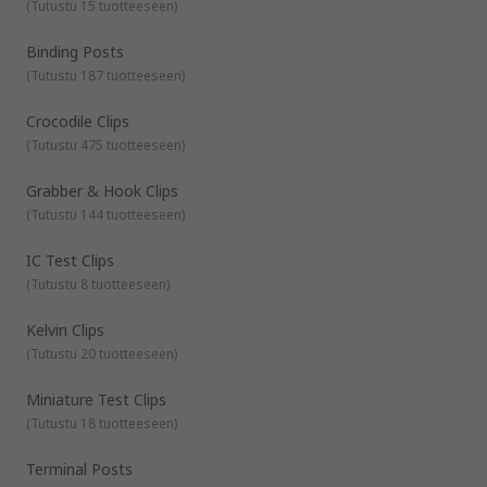
sekä sen varmistamiseksi, että laite täyttää nykyiset virta-,
(
Tutustu 15 tuotteeseen
)
korkean jousivoiman ja niitä voidaan käyttää
jännite- ja vastusvaatimukset.
automatisoiduissa testisovelluksissa.
Binding Posts
Sidontapylväät
- käytetään elektronisten laitteiden
(
Tutustu 187 tuotteeseen
)
testaukseen joko yksittäisestä johdosta tai
testijohtimesta. Yhteydet tehdään paljaiden johtojen,
Crocodile Clips
liittimien, kuten banaaniliittimien, lapioliittimien ja tappi
liittimien kautta.
(
Tutustu 475 tuotteeseen
)
Krokotiiliklipsit
- suunniteltu kiinnittymään testijohtoon
Grabber & Hook Clips
ja liittymään suoraan sähkökomponenttiin.
(
Tutustu 144 tuotteeseen
)
Liitinpylväät
– suunniteltu johtojen liittämiseen tai
liittämiseen laitteisiin. Liitinpylväitä käytetään useissa
IC Test Clips
sovelluksissa, kuten virtalähteissä, kaiutinjohdoissa,
testaus- ja mittauslaitteissa sekä akuissa. Liitinpylväitä
(
Tutustu 8 tuotteeseen
)
on saatavana eri virta-arvoilla, kierrekoilla ja pituuksilla.
Kelvin Clips
(
Tutustu 20 tuotteeseen
)
Miniature Test Clips
(
Tutustu 18 tuotteeseen
)
Terminal Posts