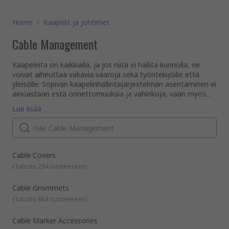
Home
/
Kaapelit ja johtimet
Cable Management
Kaapeleita on kaikkialla, ja jos niitä ei hallita kunnolla, ne
voivat aiheuttaa vakavia vaaroja sekä työntekijöille että
yleisölle. Sopivan kaapelinhallintajärjestelmän asentaminen ei
ainoastaan estä onnettomuuksia ja vahinkoja, vaan myös
pitää kaapelisi ja johtosi järjestyksessä, siisteinä ja poissa
Oikeiden tuotteiden käyttö kaapelien ja johtojen
Lue lisää
näkyvistä.
järjestämiseen ja suojaamiseen voi tarjota monia etuja,
kuten suorituskyvyn parantaminen, käyttöiän pidentäminen
sekä huoltoon ja korjaukseen kuluvan ajan ja kustannusten
vähentäminen.
Meillä RS:ssä on kattava valikoima kaapelinhallintatuotteita,
työkaluja ja tarvikkeita, jotka soveltuvat monenlaisiin
Cable Covers
teollisiin, kaupallisiin ja kotitaloussovelluksiin.
(
Tutustu 294 tuotteeseen
)
Kaapelinhallintatuotteemme on suunniteltu sopimaan
sinulle, riippumatta sähköasennuksen koosta.
Mitkä ovat erilaiset kaapelinhallintatuotteiden tyypit?
Cable Grommets
Kaapelinhallintatuotteet on suunniteltu suojaamaan,
(
Tutustu 664 tuotteeseen
)
järjestämään ja asentamaan kaapeleita ja johtoja. Ne
voidaan luokitella seuraaviin tyyppeihin:
Kaapelinsiistijät
Cable Marker Accessories