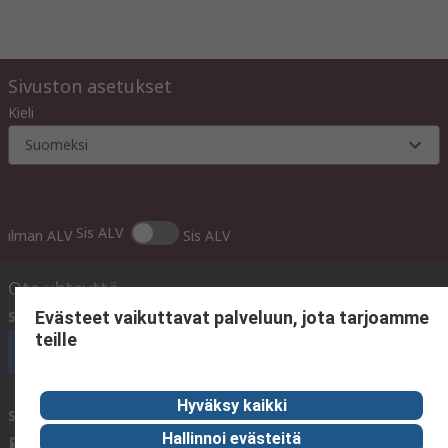
Sivuston asetukset
Kieli
Suomeksi
Sis ALV
ilman ALV
Sis ALV
Ota yhteyttä
Soita meille
(olemme avoinna Ma-Pe klo 10:00 - 14:00)
Evästeet vaikuttavat palveluun, jota tarjoamme
teille
Soita asiakaspalveluun nyt
Hyväksy kaikki
Sähköpostitse meille
vastaamme yleensä 24 tunnin kuluessa.
Hallinnoi evästeitä
sales@rsdelivers.fi