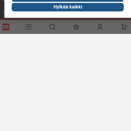
Hylkää kaikki
Ota yhteyttä meihin
Hyödyllisiä linkkejä
Palvelut
Tietoa RS:stä
Toimitusvaihtoehdot
Me olemme RS
Tilaushistoria
RS maailmanlaajuisesti
Tuki
Konserni
ESG
Pidämme maailman liikkeessä
Industry Zone
Industry Zone
Elintarviketeollisuus
Merenkulku