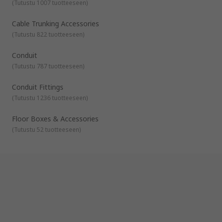
(
Tutustu 1007 tuotteeseen
)
suunniteltu auttamaan sinua kaapelinhallintajärjestelmien
asennuksessa, kiinnityksessä ja viimeistelyssä. Niihin kuuluvat
kaapelimerkintätarvikkeet, kaapelihyllytarvikkeet,
Cable Trunking Accessories
kaapelikourutarvikkeet ja lattiarasiat ja tarvikkeet.
(
Tutustu 822 tuotteeseen
)
Conduit
(
Tutustu 787 tuotteeseen
)
Conduit Fittings
(
Tutustu 1236 tuotteeseen
)
Floor Boxes & Accessories
(
Tutustu 52 tuotteeseen
)