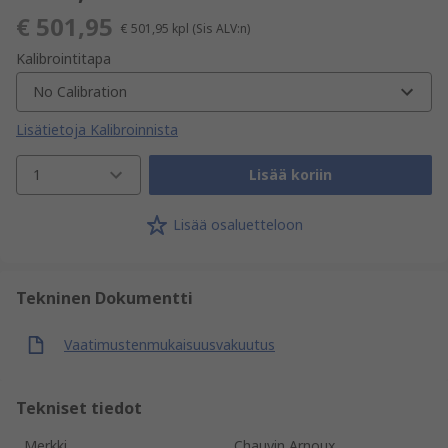
€ 501,95
€ 501,95
kpl
(Sis ALV:n)
Kalibrointitapa
No Calibration
Lisätietoja Kalibroinnista
1
Lisää koriin
Lisää osaluetteloon
Tekninen Dokumentti
Vaatimustenmukaisuusvakuutus
Tekniset tiedot
Merkki
Chauvin Arnoux