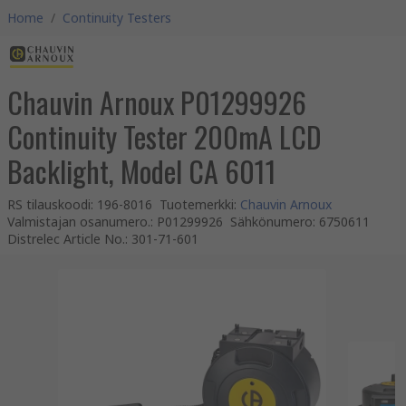
Home
/
Continuity Testers
Chauvin Arnoux P01299926
Continuity Tester 200mA LCD
Backlight, Model CA 6011
RS tilauskoodi
:
196-8016
Tuotemerkki
:
Chauvin Arnoux
Valmistajan osanumero.
:
P01299926
Sähkönumero
:
6750611
Distrelec Article No.
:
301-71-601