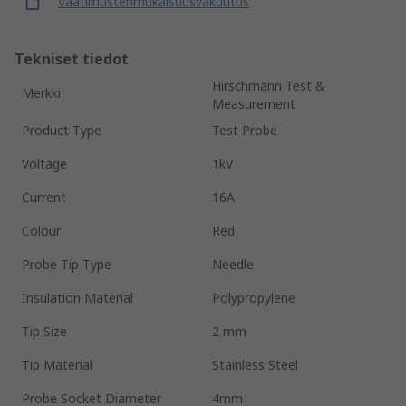
Vaatimustenmukaisuusvakuutus
Tekniset tiedot
Hirschmann Test &
Merkki
Measurement
Product Type
Test Probe
Voltage
1kV
Current
16A
Colour
Red
Probe Tip Type
Needle
Insulation Material
Polypropylene
Tip Size
2 mm
Tip Material
Stainless Steel
Probe Socket Diameter
4mm