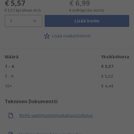
€ 5,57
€ 6,99
€ 5,57
kpl
(ilman ALV)
€ 6,99
kpl
(Sis ALV:n)
1
Lisää koriin
Lisää osaluetteloon
Määrä
Yksikköhinta
1 - 4
€ 5,57
5 - 9
€ 5,02
10+
€ 4,44
Tekninen Dokumentti
RoHS-vaatimustenmukaisuustodistus