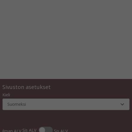
Sivuston asetukset
Kieli
Suomeksi
Sis ALV
ilman ALV
Sis ALV