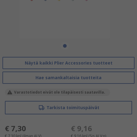
Näytä kaikki Plier Accessories tuotteet
Hae samankaltaisia tuotteita
Varastotiedot eivät ole tilapäisesti saatavilla.
Tarkista toimituspäivät
€ 7,30
€ 9,16
€ 7,30
kpl
(ilman ALV)
€ 9,16
kpl
(Sis ALV:n)