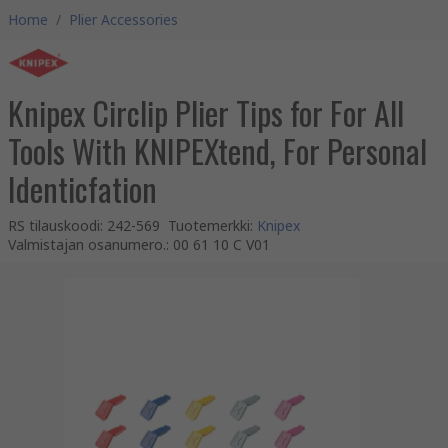
Home
/
Plier Accessories
Knipex Circlip Plier Tips for For All
Tools With KNIPEXtend, For Personal
Identicfation
RS tilauskoodi
:
242-569
Tuotemerkki
:
Knipex
Valmistajan osanumero.
:
00 61 10 C V01