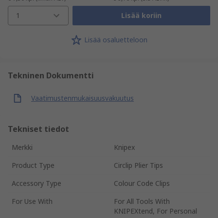
1
Lisää koriin
Lisää osaluetteloon
Tekninen Dokumentti
Vaatimustenmukaisuusvakuutus
Tekniset tiedot
Merkki
Knipex
Product Type
Circlip Plier Tips
Accessory Type
Colour Code Clips
For Use With
For All Tools With
KNIPEXtend, For Personal