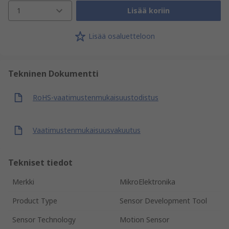
1
Lisää koriin
Lisää osaluetteloon
Tekninen Dokumentti
RoHS-vaatimustenmukaisuustodistus
Vaatimustenmukaisuusvakuutus
Tekniset tiedot
Merkki
MikroElektronika
Product Type
Sensor Development Tool
Sensor Technology
Motion Sensor