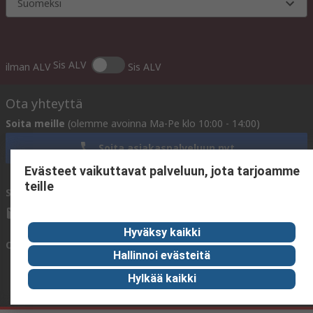
Suomeksi
Sis ALV
ilman ALV
Sis ALV
Ota yhteyttä
Soita meille
(olemme avoinna Ma-Pe klo 10:00 - 14:00)
Soita asiakaspalveluun nyt
Evästeet vaikuttavat palveluun, jota tarjoamme
teille
Sähköpostitse meille
vastaamme yleensä 24 tunnin kuluessa.
sales@rsdelivers.fi
Hyväksy kaikki
Ota yhteyttä meihin
Hallinnoi evästeitä
Hylkää kaikki