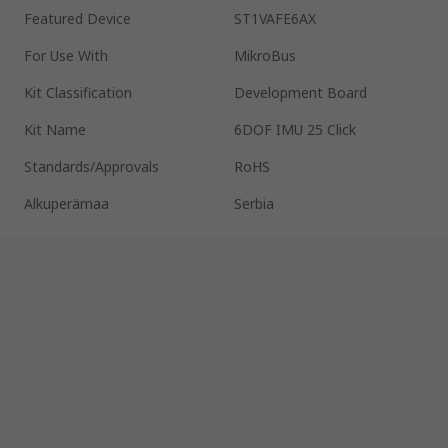
Featured Device
ST1VAFE6AX
For Use With
MikroBus
Kit Classification
Development Board
Kit Name
6DOF IMU 25 Click
Standards/Approvals
RoHS
Alkuperämaa
Serbia