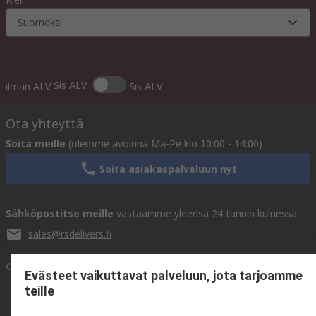
Suomeksi
Sis ALV
ilman ALV
Sis ALV
Ota yhteyttä
Soita meille
(olemme avoinna Ma-Pe klo 10:00 - 14:00)
Soita asiakaspalveluun nyt
Sähköpostitse meille
vastaamme yleensä 24 tunnin kuluessa.
sales@rsdelivers.fi
Ota yhteyttä meihin
Evästeet vaikuttavat palveluun, jota tarjoamme
teille