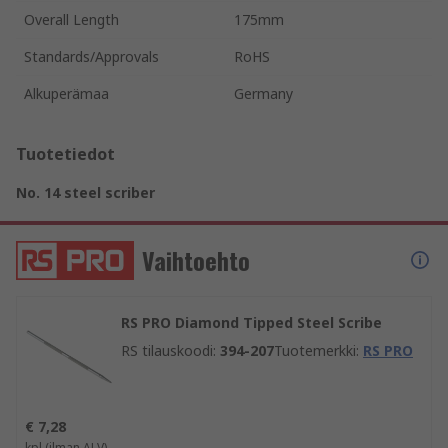
Overall Length
175mm
Standards/Approvals
RoHS
Alkuperämaa
Germany
Tuotetiedot
No. 14 steel scriber
Vaihtoehto
RS PRO Diamond Tipped Steel Scribe
RS tilauskoodi
:
394-207
Tuotemerkki
:
RS PRO
€ 7,28
kpl
(ilman ALV)