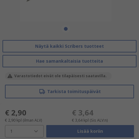
Näytä kaikki Scribers tuotteet
Hae samankaltaisia tuotteita
Varastotiedot eivät ole tilapäisesti saatavilla.
Tarkista toimituspäivät
€ 2,90
€ 3,64
€ 2,90
kpl
(ilman ALV)
€ 3,64
kpl
(Sis ALV:n)
1
Lisää koriin