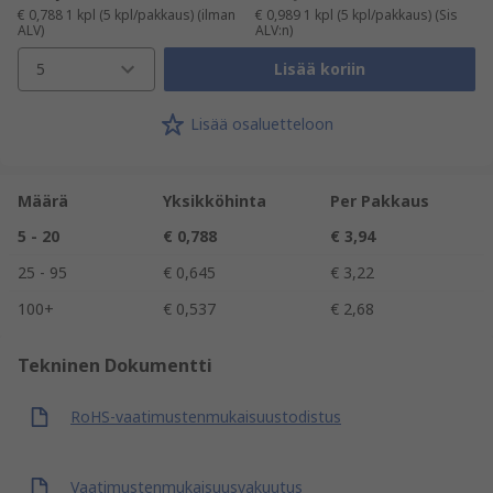
€ 0,788
1 kpl (5 kpl/pakkaus)
(ilman
€ 0,989
1 kpl (5 kpl/pakkaus)
(Sis
ALV)
ALV:n)
5
Lisää koriin
Lisää osaluetteloon
Määrä
Yksikköhinta
Per Pakkaus
5 - 20
€ 0,788
€ 3,94
25 - 95
€ 0,645
€ 3,22
100+
€ 0,537
€ 2,68
Tekninen Dokumentti
RoHS-vaatimustenmukaisuustodistus
Vaatimustenmukaisuusvakuutus