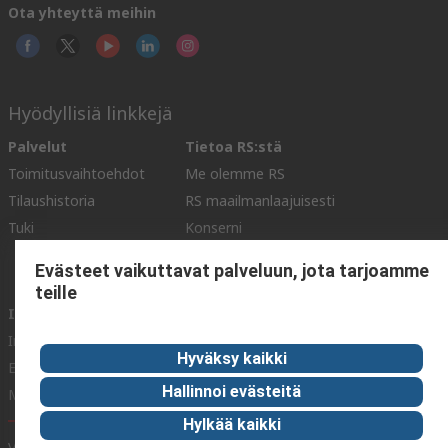
Ota yhteyttä meihin
Hyödyllisiä linkkejä
Palvelut
Tietoa RS:stä
Toimitusvaihtoehdot
Me olemme RS
Tilaushistoria
RS maailmanlaajuisesti
Tuki
Konserni
ESG
Evästeet vaikuttavat palveluun, jota tarjoamme
Pidämme maailman liikkeessä
teille
Industry Zone
Industry Zone
Hyväksy kaikki
Elintarviketeollisuus
Hallinnoi evästeitä
Merenkulku
Hylkää kaikki
Verkkosivuston ehdot
Myyntiehdot
Yksityisyyden politiikka