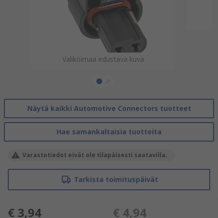
Valikoimaa edustava kuva
Valikoimaa edustava kuva
Näytä kaikki Automotive Connectors tuotteet
Hae samankaltaisia tuotteita
Varastotiedot eivät ole tilapäisesti saatavilla.
Tarkista toimituspäivät
€ 3,94
€ 4,94