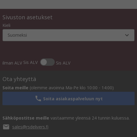
Sivuston asetukset
Kieli
Suomeksi
Sis ALV
ilman ALV
Sis ALV
Ota yhteyttä
Soita meille
(olemme avoinna Ma-Pe klo 10:00 - 14:00)
Soita asiakaspalveluun nyt
Sähköpostitse meille
vastaamme yleensä 24 tunnin kuluessa.
sales@rsdelivers.fi