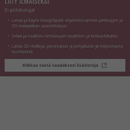
LIITY ILMAISEKSI
Ei piilokuluja!
Lataa ja käytä DesignSpark-ohjelmistoamme piirilevyjen ja
3D-mekaniikan suunnitteluun.
Selaa ja osallistu nettisivujen sisältöön ja keskusteluihin.
Lataa 3D-malleja, piirustuksia ja pohjakuvia yli miljoonasta
tuotteesta.
Klikkaa tästä saadaksesi lisätietoja