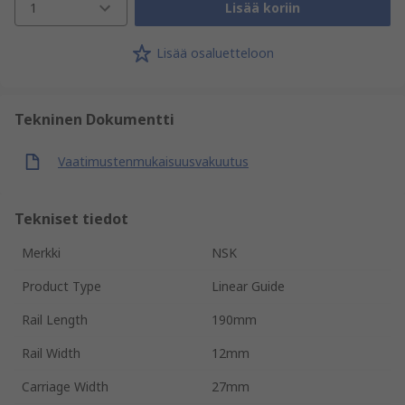
1
Lisää koriin
Lisää osaluetteloon
Tekninen Dokumentti
Vaatimustenmukaisuusvakuutus
Tekniset tiedot
Merkki
NSK
Product Type
Linear Guide
Rail Length
190mm
Rail Width
12mm
Carriage Width
27mm