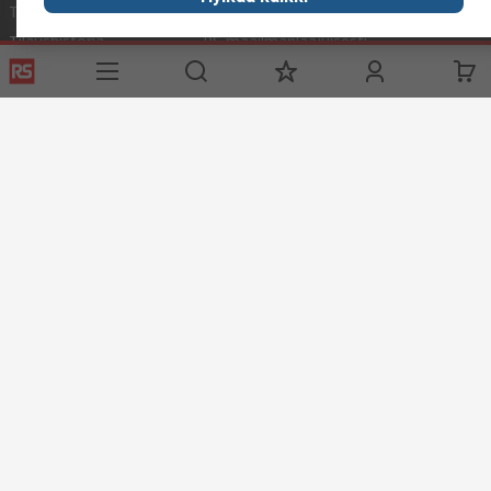
Toimitusvaihtoehdot
Me olemme RS
Tilaushistoria
RS maailmanlaajuisesti
Tuki
Konserni
ESG
Pidämme maailman liikkeessä
Industry Zone
Industry Zone
Elintarviketeollisuus
Merenkulku
Verkkosivuston ehdot
Myyntiehdot
Yksityisyyden politiikka
Cookie Policy
© RS Components Ltd. 2020
YE RS Solutions Oy (entinen Elfa Distrelec Oy), Ansatie 5, 01740 Vantaa,
Finland