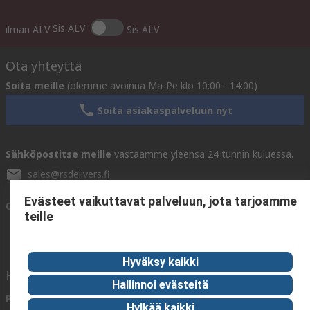
Sis ALV
ilman ALV
Sis ALV
Ota yhteyttä
Soita meille
(olemme avoinna Ma-Pe klo 10:00 - 14:00)
Soita asiakaspalveluun nyt
Sähköpostitse meille
vastaamme yleensä 24 tunnin kuluessa.
sales@rsdelivers.fi
Evästeet vaikuttavat palveluun, jota tarjoamme
Ota yhteyttä meihin
teille
Hyväksy kaikki
Hyödyllisiä linkkejä
Hallinnoi evästeitä
Palvelut
Tietoa RS:stä
Hylkää kaikki