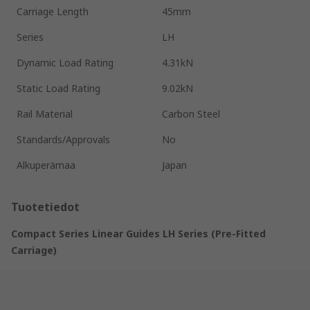
Carriage Length
45mm
Series
LH
Dynamic Load Rating
4.31kN
Static Load Rating
9.02kN
Rail Material
Carbon Steel
Standards/Approvals
No
Alkuperämaa
Japan
Tuotetiedot
Compact Series Linear Guides LH Series (Pre-Fitted
Carriage)