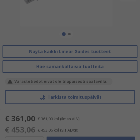
Näytä kaikki Linear Guides tuotteet
Hae samankaltaisia tuotteita
Varastotiedot eivät ole tilapäisesti saatavilla.
Tarkista toimituspäivät
€ 361,00
€ 361,00
kpl
(ilman ALV)
€ 453,06
€ 453,06
kpl
(Sis ALV:n)