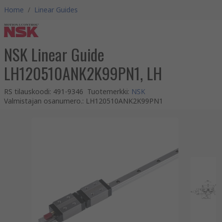
Home
/
Linear Guides
NSK Linear Guide
LH120510ANK2K99PN1, LH
RS tilauskoodi
:
491-9346
Tuotemerkki
:
NSK
Valmistajan osanumero.
:
LH120510ANK2K99PN1