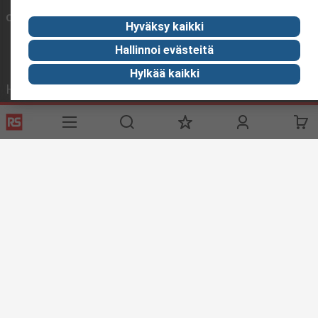
Ota yhteyttä meihin
Hyväksy kaikki
Hallinnoi evästeitä
Hylkää kaikki
Hyödyllisiä linkkejä
Palvelut
Tietoa RS:stä
Toimitusvaihtoehdot
Me olemme RS
Tilaushistoria
RS maailmanlaajuisesti
Tuki
Konserni
ESG
Pidämme maailman liikkeessä
Industry Zone
Industry Zone
Elintarviketeollisuus
Merenkulku