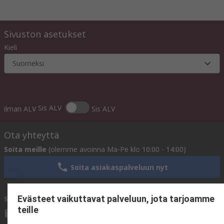
Sivuston asetukset
Kieli
Suomeksi
Sis ALV
ilman ALV
Sis ALV
Ota yhteyttä
Soita meille
(olemme avoinna Ma-Pe klo 10:00 - 14:00)
Soita asiakaspalveluun nyt
Evästeet vaikuttavat palveluun, jota tarjoamme
Sähköpostitse meille
vastaamme yleensä 24 tunnin kuluessa.
teille
sales@rsdelivers.fi