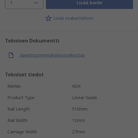
1
Lisää koriin
Lisää osaluetteloon
Tekninen Dokumentti
Vaatimustenmukaisuusvakuutus
Tekniset tiedot
Merkki
NSK
Product Type
Linear Guide
Rail Length
510mm
Rail Width
12mm
Carriage Width
27mm