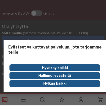
Sis ALV
ilman ALV
Sis ALV
Ota yhteyttä
Soita meille
(olemme avoinna Ma-Pe klo 10:00 - 14:00)
Soita asiakaspalveluun nyt
Evästeet vaikuttavat palveluun, jota tarjoamme
teille
Sähköpostitse meille
vastaamme yleensä 24 tunnin kuluessa.
sales@rsdelivers.fi
Hyväksy kaikki
Ota yhteyttä meihin
Hallinnoi evästeitä
Hylkää kaikki
Hyödyllisiä linkkejä
Palvelut
Tietoa RS:stä