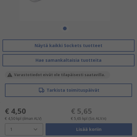
Näytä kaikki Sockets tuotteet
Hae samankaltaisia tuotteita
Varastotiedot eivät ole tilapäisesti saatavilla.
Tarkista toimituspäivät
€ 4,50
€ 5,65
€ 4,50
kpl
(ilman ALV)
€ 5,65
kpl
(Sis ALV:n)
1
Lisää koriin