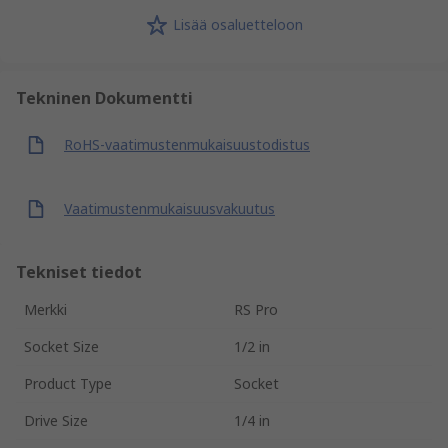
Lisää osaluetteloon
Tekninen Dokumentti
RoHS-vaatimustenmukaisuustodistus
Vaatimustenmukaisuusvakuutus
Tekniset tiedot
Merkki
RS Pro
Socket Size
1/2 in
Product Type
Socket
Drive Size
1/4 in