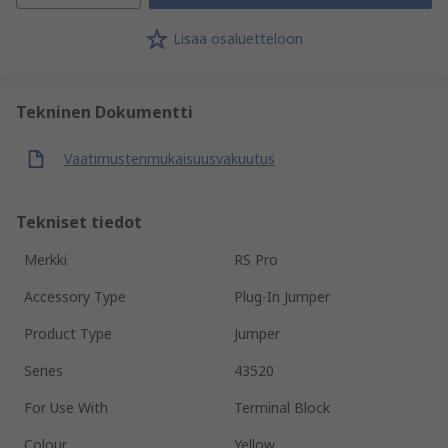
Lisää osaluetteloon
Tekninen Dokumentti
Vaatimustenmukaisuusvakuutus
Tekniset tiedot
Merkki
RS Pro
Accessory Type
Plug-In Jumper
Product Type
Jumper
Series
43520
For Use With
Terminal Block
Colour
Yellow