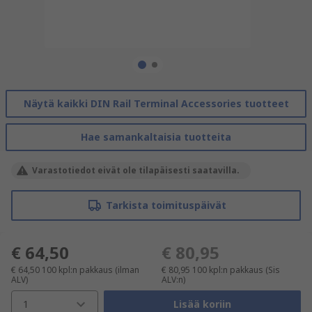
Näytä kaikki DIN Rail Terminal Accessories tuotteet
Hae samankaltaisia tuotteita
Varastotiedot eivät ole tilapäisesti saatavilla.
Tarkista toimituspäivät
€ 64,50
€ 80,95
€ 64,50
100 kpl:n pakkaus
(ilman
€ 80,95
100 kpl:n pakkaus
(Sis
ALV)
ALV:n)
1
Lisää koriin