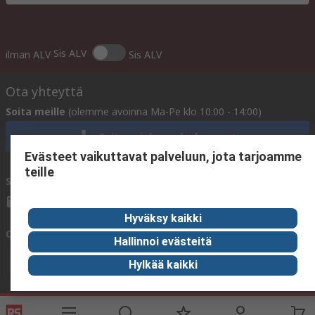
Sis ALV
ilman ALV
Sis ALV
Ota yhteyttä
Soita meille
(olemme avoinna Ma-Pe klo 10:00 - 14:00)
Soita asiakaspalveluun nyt
Evästeet vaikuttavat palveluun, jota tarjoamme
teille
Sähköpostitse meille
vastaamme yleensä 24 tunnin kuluessa.
sales@rsdelivers.fi
Hyväksy kaikki
Ota yhteyttä meihin
Hallinnoi evästeitä
Hylkää kaikki
Hyödyllisiä linkkejä