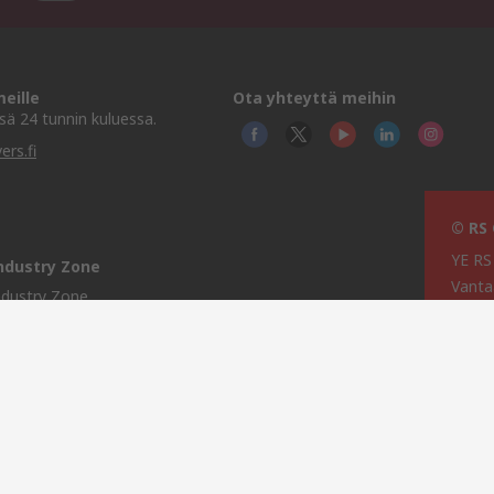
eille
Ota yhteyttä meihin
ä 24 tunnin kuluessa.
ers.fi
© RS
YE RS
ndustry Zone
Vanta
ndustry Zone
lintarviketeollisuus
erenkulku
Tämän
Cookie Policy
Compo