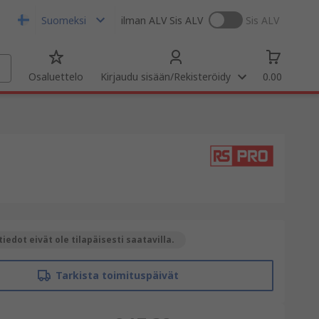
Suomeksi
ilman ALV
Sis ALV
Sis ALV
Osaluettelo
Kirjaudu sisään/Rekisteröidy
0.00
iedot eivät ole tilapäisesti saatavilla.
Tarkista toimituspäivät