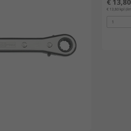
€ 13,80
€ 13,80
kpl
(il
1