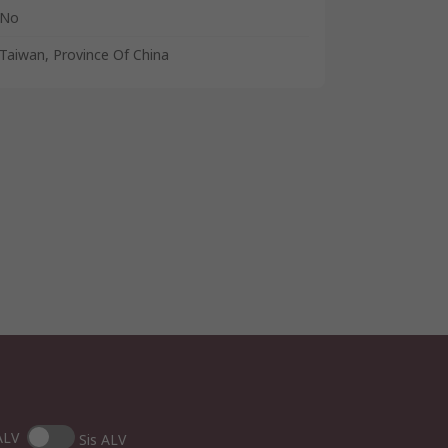
No
Taiwan, Province Of China
ALV
Sis ALV