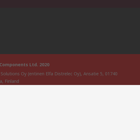
 Components Ltd. 2020
 Solutions Oy (entinen Elfa Distrelec Oy), Ansatie 5, 01740
a, Finland
 verkkosivuston on kehittänyt Catalogue solutions Ltd RS
nents Ltd:n lisenssillä.