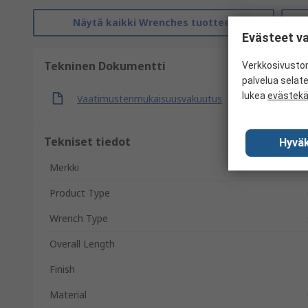
Näytä kaikki Wrenches tuotteet
Evästeet va
Tekninen Dokumentti
Verkkosivustom
palvelua selat
lukea
evästek
Vaatimustenmukaisuusvakuutus
Tekniset tiedot
Hyväk
Merkki
Product Type
Wrench Type
Overall Length
Finish
Material