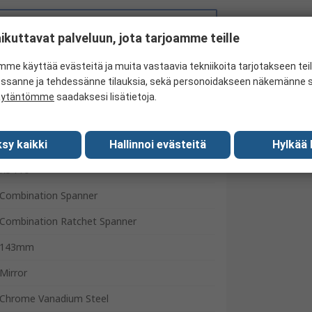
Hae samankaltaisia tuotteita
ikuttavat palveluun, jota tarjoamme teille
me käyttää evästeitä ja muita vastaavia tekniikoita tarjotakseen te
essanne ja tehdessänne tilauksia, sekä personoidakseen näkemänne si
äytäntömme
saadaksesi lisätietoja.
sy kaikki
Hallinnoi evästeitä
Hylkää 
RS Pro
Combination Spanner
Combination Ratchet Spanner
143mm
Mirror
Chrome Vanadium Steel