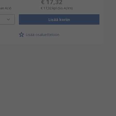
€ 17,32
man ALV)
€ 17,32
kpl
(Sis ALV:n)
Lisää koriin
Lisää osaluetteloon