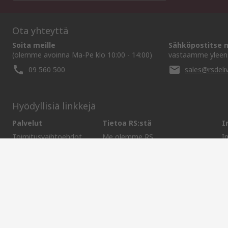
Ota yhteyttä
Soita meille
Sähköpostitse m
(olemme avoinna Ma-Pe klo 10:00 - 14:00)
vastaamme yleens
09 560 500
sales@rsdeliv
Hyödyllisiä linkkejä
Palvelut
Tietoa RS:stä
I
Toimitusvaihtoehdot
Me olemme RS
I
Tilaushistoria
RS maailmanlaajuisesti
E
Tuki
Konserni
M
ESG
Pidämme maailman liikkeessä
Verkkosivuston ehdot
Myyntiehdot
Yksityisyyden politiikka