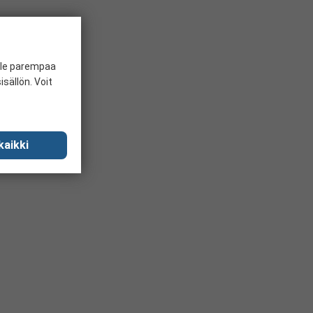
ille parempaa
sällön. Voit
kaikki