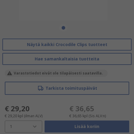
Näytä kaikki Crocodile Clips tuotteet
Hae samankaltaisia tuotteita
Varastotiedot eivät ole tilapäisesti saatavilla.
Tarkista toimituspäivät
€ 29,20
€ 36,65
€ 29,20
kpl
(ilman ALV)
€ 36,65
kpl
(Sis ALV:n)
1
Lisää koriin