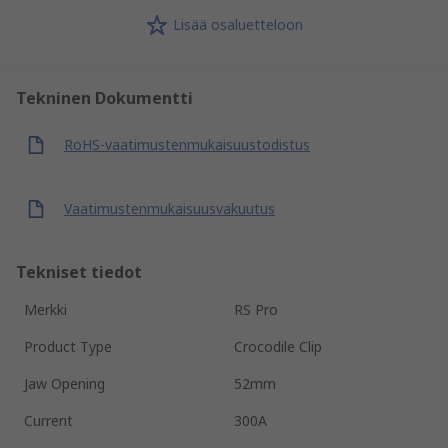
Lisää osaluetteloon
Tekninen Dokumentti
RoHS-vaatimustenmukaisuustodistus
Vaatimustenmukaisuusvakuutus
Tekniset tiedot
Merkki
RS Pro
Product Type
Crocodile Clip
Jaw Opening
52mm
Current
300A