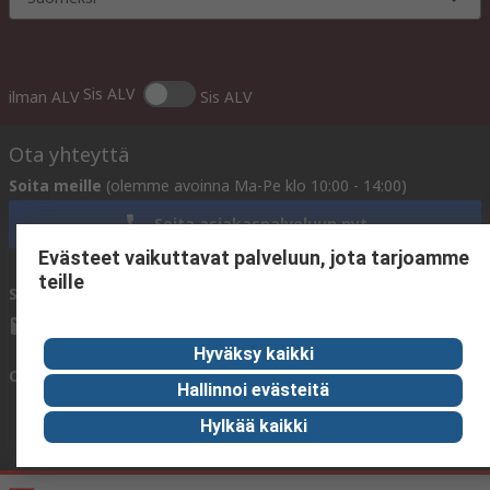
Sis ALV
ilman ALV
Sis ALV
Ota yhteyttä
Soita meille
(olemme avoinna Ma-Pe klo 10:00 - 14:00)
Soita asiakaspalveluun nyt
Evästeet vaikuttavat palveluun, jota tarjoamme
teille
Sähköpostitse meille
vastaamme yleensä 24 tunnin kuluessa.
sales@rsdelivers.fi
Hyväksy kaikki
Ota yhteyttä meihin
Hallinnoi evästeitä
Hylkää kaikki
Hyödyllisiä linkkejä