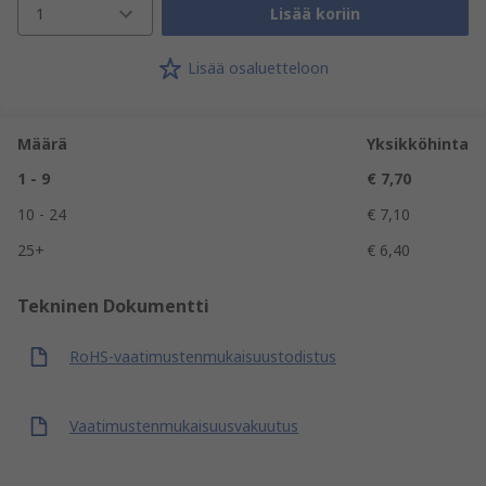
1
Lisää koriin
Lisää osaluetteloon
Määrä
Yksikköhinta
1 - 9
€ 7,70
10 - 24
€ 7,10
25+
€ 6,40
Tekninen Dokumentti
RoHS-vaatimustenmukaisuustodistus
Vaatimustenmukaisuusvakuutus