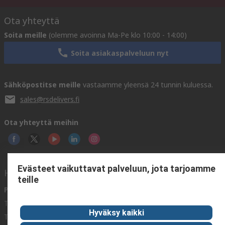
Ota yhteyttä
Soita meille
(olemme avoinna Ma-Pe klo 10:00 - 14:00)
Soita asiakaspalveluun nyt
Sähköpostitse meille
vastaamme yleensä 24 tunnin kuluessa.
sales@rsdelivers.fi
Ota yhteyttä meihin
Evästeet vaikuttavat palveluun, jota tarjoamme
Hyödyllisiä linkkejä
teille
Palvelut
Tietoa RS:stä
Toimitusvaihtoehdot
Me olemme RS
Hyväksy kaikki
Tilaushistoria
RS maailmanlaajuisesti