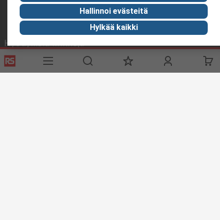
Hallinnoi evästeitä
Hylkää kaikki
Hyödyllisiä linkkejä
Palvelut
Tietoa RS:stä
Toimitusvaihtoehdot
Me olemme RS
Tilaushistoria
RS maailmanlaajuisesti
Tuki
Konserni
ESG
Pidämme maailman liikkeessä
Industry Zone
Industry Zone
Elintarviketeollisuus
Merenkulku
Verkkosivuston ehdot
Myyntiehdot
Yksityisyyden politiikka
Cookie Policy