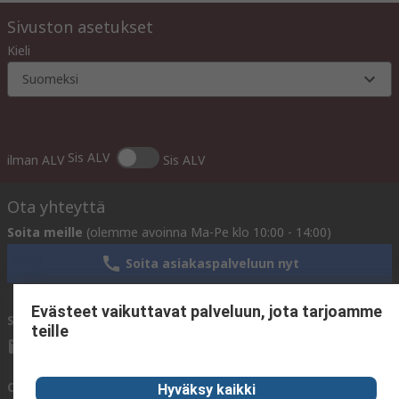
Sivuston asetukset
Kieli
Suomeksi
Sis ALV
ilman ALV
Sis ALV
Ota yhteyttä
Soita meille
(olemme avoinna Ma-Pe klo 10:00 - 14:00)
Soita asiakaspalveluun nyt
Evästeet vaikuttavat palveluun, jota tarjoamme
Sähköpostitse meille
vastaamme yleensä 24 tunnin kuluessa.
teille
sales@rsdelivers.fi
Ota yhteyttä meihin
Hyväksy kaikki