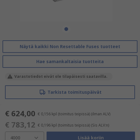
Näytä kaikki Non Resettable Fuses tuotteet
Hae samankaltaisia tuotteita
Varastotiedot eivät ole tilapäisesti saatavilla.
Tarkista toimituspäivät
€ 624,00
€ 0,156
kpl (toimitus teipissä)
(ilman ALV)
€ 783,12
€ 0,196
kpl (toimitus teipissä)
(Sis ALV:n)
4000
Lisää koriin