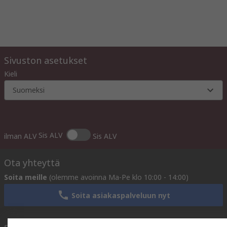
Sivuston asetukset
Kieli
Suomeksi
Sis ALV
ilman ALV
Sis ALV
Ota yhteyttä
Soita meille
(olemme avoinna Ma-Pe klo 10:00 - 14:00)
Soita asiakaspalveluun nyt