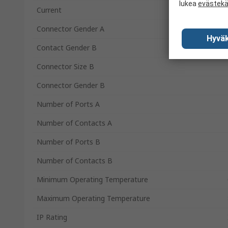
lukea
evästek
Current
Connector Gender A
Hyväk
Contact Gender B
Connector Size B
Connector Gender B
Number of Ports A
Number of Contacts A
Number of Ports B
Number of Contacts B
Minimum Operating Temperature
Maximum Operating Temperature
IP Rating