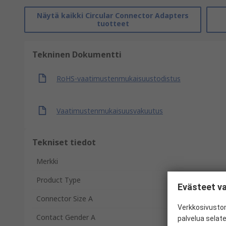
Näytä kaikki Circular Connector Adapters
tuotteet
Tekninen Dokumentti
RoHS-vaatimustenmukaisuustodistus
Vaatimustenmukaisuusvakuutus
Tekniset tiedot
Merkki
Product Type
Evästeet va
Connector Size A
Verkkosivustom
Contact Gender A
palvelua selat