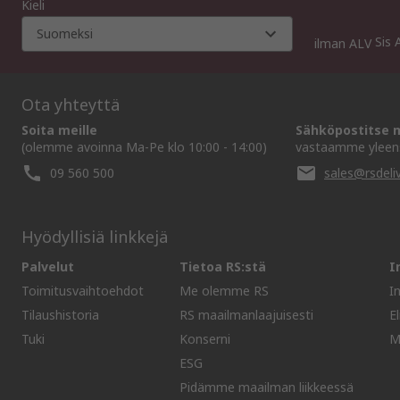
Kieli
Suomeksi
Sis 
ilman ALV
Ota yhteyttä
Soita meille
Sähköpostitse m
(olemme avoinna Ma-Pe klo 10:00 - 14:00)
vastaamme yleens
09 560 500
sales@rsdeliv
Hyödyllisiä linkkejä
Palvelut
Tietoa RS:stä
I
Toimitusvaihtoehdot
Me olemme RS
I
Tilaushistoria
RS maailmanlaajuisesti
E
Tuki
Konserni
M
ESG
Pidämme maailman liikkeessä