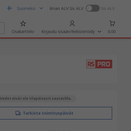
Suomeksi
ilman ALV
Sis ALV
Sis ALV
Osaluettelo
Kirjaudu sisään/Rekisteröidy
0.00
iedot eivät ole tilapäisesti saatavilla.
Tarkista toimituspäivät