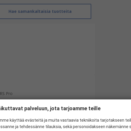
Hae samankaltaisia tuotteita
RS Pro
Circular Connector Adapter
ikuttavat palveluun, jota tarjoamme teille
M12
me käyttää evästeitä ja muita vastaavia tekniikoita tarjotakseen te
Male
essanne ja tehdessänne tilauksia, sekä personoidakseen näkemänne si