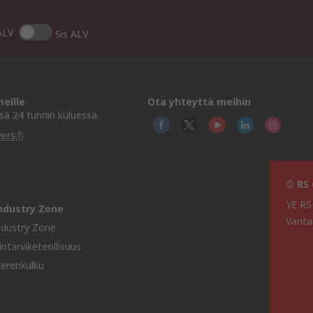
ALV
Sis ALV
eille
Ota yhteyttä meihin
ä 24 tunnin kuluessa.
ers.fi
© RS
YE RS
ndustry Zone
Vanta
ndustry Zone
lintarviketeollisuus
erenkulku