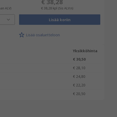
€ 38,28
man ALV)
€ 38,28
kpl
(Sis ALV:n)
Lisää koriin
Lisää osaluetteloon
Yksikköhinta
€ 30,50
€ 28,10
€ 24,80
€ 22,20
€ 20,50