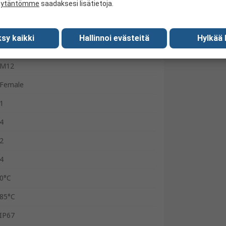
äytäntömme
saadaksesi lisätietoja.
4A
Male
sy kaikki
Hallinnoi evästeitä
Hylkää 
Female
M12
Female
1
4
2
4
0°C
85°C
IP67