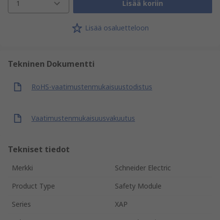
1
Lisää koriin
Lisää osaluetteloon
Tekninen Dokumentti
RoHS-vaatimustenmukaisuustodistus
Vaatimustenmukaisuusvakuutus
Tekniset tiedot
Merkki
Schneider Electric
Product Type
Safety Module
Series
XAP