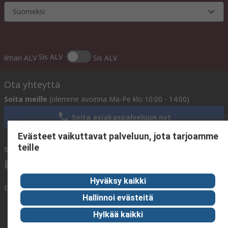
Suomeksi
Sis ALV
ilman ALV
Sis ALV
Ota yhteyttä
Soita meille
(olemme avoinna Ma-Pe klo 10:00 - 14:00)
Soita asiakaspalveluun nyt
Evästeet vaikuttavat palveluun, jota tarjoamme
teille
Sähköpostitse meille
vastaamme yleensä 24 tunnin kuluessa.
sales@rsdelivers.fi
Hyväksy kaikki
Ota yhteyttä meihin
Hallinnoi evästeitä
Hylkää kaikki