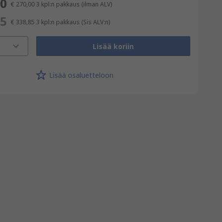
00
€ 270,00
3 kpl:n pakkaus
(ilman ALV)
85
€ 338,85
3 kpl:n pakkaus
(Sis ALV:n)
Lisää koriin
Lisää osaluetteloon