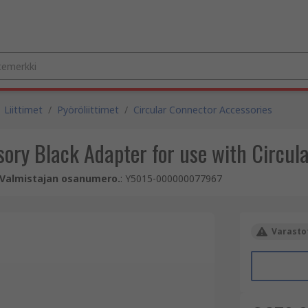
Liittimet
/
Pyöröliittimet
/
Circular Connector Accessories
ory Black Adapter for use with Circul
Valmistajan osanumero.
:
Y5015-000000077967
Varastot