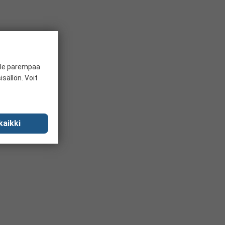
ille parempaa
sällön. Voit
kaikki