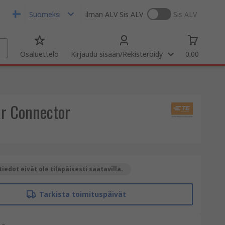
Suomeksi
ilman ALV
Sis ALV
Sis ALV
Osaluettelo
Kirjaudu sisään/Rekisteröidy
0.00
ar Connector
iedot eivät ole tilapäisesti saatavilla.
Tarkista toimituspäivät