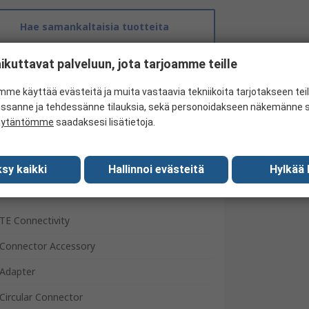
Hae samankaltaisia tuotteita
ikuttavat palveluun, jota tarjoamme teille
me käyttää evästeitä ja muita vastaavia tekniikoita tarjotakseen te
essanne ja tehdessänne tilauksia, sekä personoidakseen näkemänne si
äytäntömme
saadaksesi lisätietoja.
sy kaikki
Hallinnoi evästeitä
Hylkää 
TE Connectivity
Connector Accessory
Adapter
Circular Connector