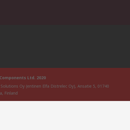
 Components Ltd. 2020
 Solutions Oy (entinen Elfa Distrelec Oy), Ansatie 5, 01740
a, Finland