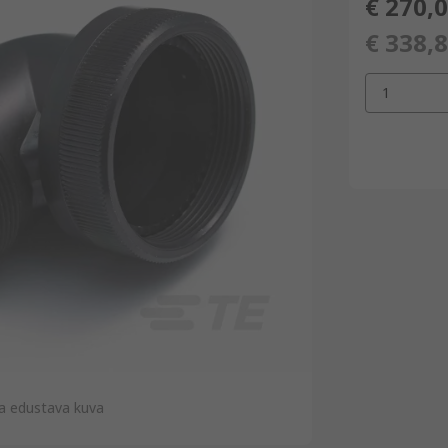
€ 270,
€ 338,
1
a edustava kuva