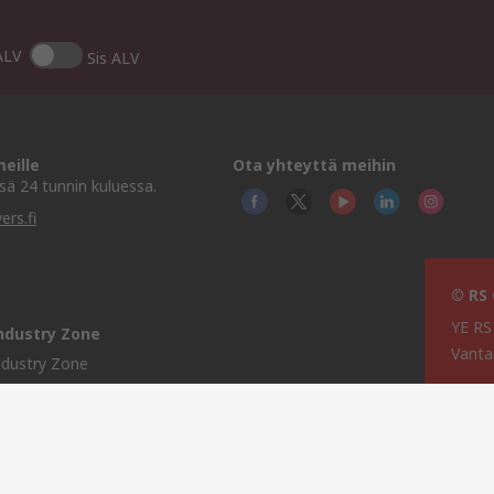
ALV
Sis ALV
eille
Ota yhteyttä meihin
ä 24 tunnin kuluessa.
ers.fi
© RS
YE RS
ndustry Zone
Vanta
ndustry Zone
lintarviketeollisuus
erenkulku