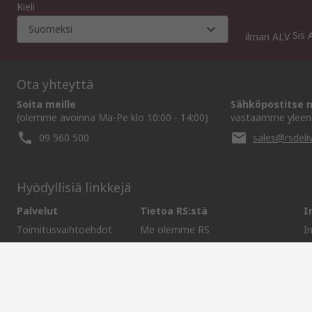
Kieli
Suomeksi
Sis 
ilman ALV
Ota yhteyttä
Soita meille
Sähköpostitse m
(olemme avoinna Ma-Pe klo 10:00 - 14:00)
vastaamme yleens
09 560 500
sales@rsdeliv
Hyödyllisiä linkkejä
Palvelut
Tietoa RS:stä
I
Toimitusvaihtoehdot
Me olemme RS
I
Tilaushistoria
RS maailmanlaajuisesti
E
Tuki
Konserni
M
ESG
Pidämme maailman liikkeessä