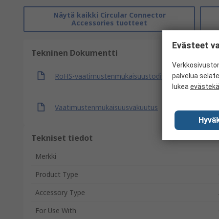
Näytä kaikki Circular Connector
Accessories tuotteet
Evästeet va
Tekninen Dokumentti
Verkkosivustom
RoHS-vaatimustenmukaisuustodistus
palvelua selat
lukea
evästek
Vaatimustenmukaisuusvakuutus
Hyväk
Tekniset tiedot
Merkki
Product Type
Accessory Type
For Use With