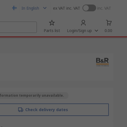
In English
ex VAT
inc. VAT
inc. VAT
Parts list
Login/Sign up
0.00
formation temporarily unavailable.
Check delivery dates