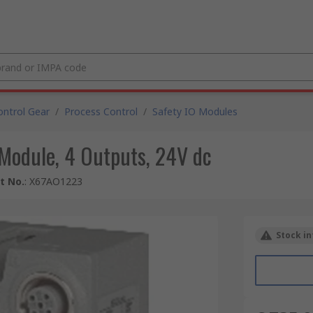
ntrol Gear
/
Process Control
/
Safety IO Modules
Module, 4 Outputs, 24V dc
t No.
:
X67AO1223
Stock in