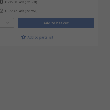
00
€ 735.00
Each
(Exc. Vat)
42
€ 922.42
Each
(inc. VAT)
Add to basket
Add to parts list