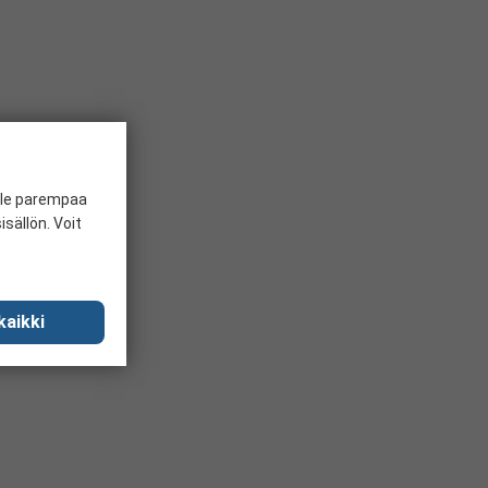
ille parempaa
sällön. Voit
kaikki