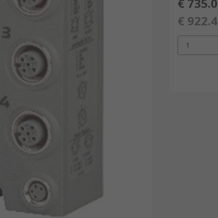
€ 735.
€ 922.
1