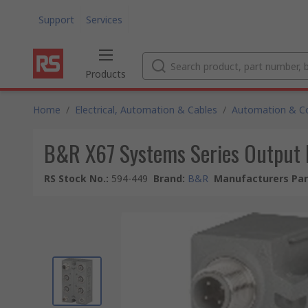
Support
Services
Products
Home
/
Electrical, Automation & Cables
/
Automation & Co
B&R X67 Systems Series Output 
RS Stock No.
:
594-449
Brand
:
B&R
Manufacturers Par