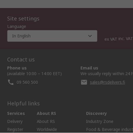
Site settings
Language
In English
inc. VAT
ex VAT
Contact us
Phone us
Email us
(available 10:00 – 14:00 EET)
We usually reply within 24 
09 560 500
sales@rsdelivers.fi
Helpful links
Services
About RS
Discovery
Delivery
About RS
Industry Zone
Register
Worldwide
Food & Beverage indust