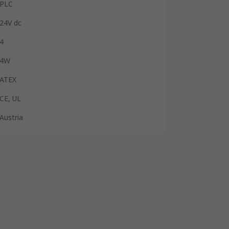
PLC
24V dc
4
4W
ATEX
CE, UL
Austria