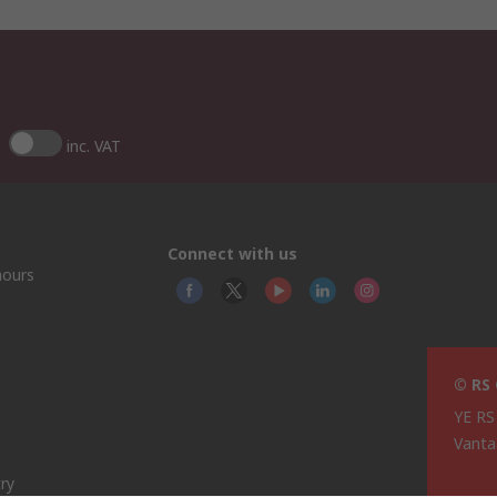
inc. VAT
Connect with us
hours
© RS
YE RS
Vanta
ry