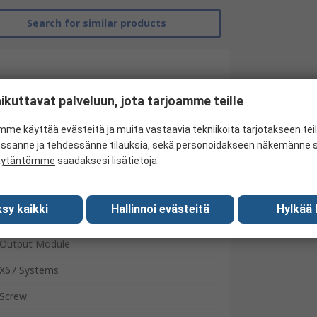
Search for similar products
ikuttavat palveluun, jota tarjoamme teille
me käyttää evästeitä ja muita vastaavia tekniikoita tarjotakseen te
essanne ja tehdessänne tilauksia, sekä personoidakseen näkemänne si
äytäntömme
saadaksesi lisätietoja.
sy kaikki
Hallinnoi evästeitä
Hylkää 
B&R
Output Module
X67 Systems
Screw