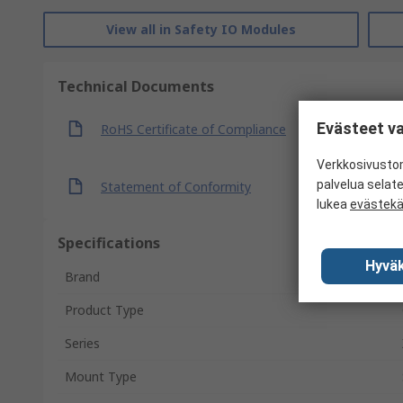
View all in Safety IO Modules
Technical Documents
Evästeet va
RoHS Certificate of Compliance
Verkkosivustom
palvelua selat
Statement of Conformity
lukea
evästek
Specifications
Hyväk
Brand
Product Type
Series
Mount Type