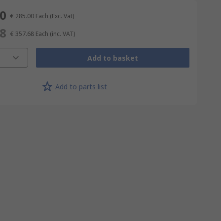
00
€ 285.00
Each
(Exc. Vat)
68
€ 357.68
Each
(inc. VAT)
Add to basket
Add to parts list