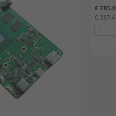
€ 285.
€ 357.
1