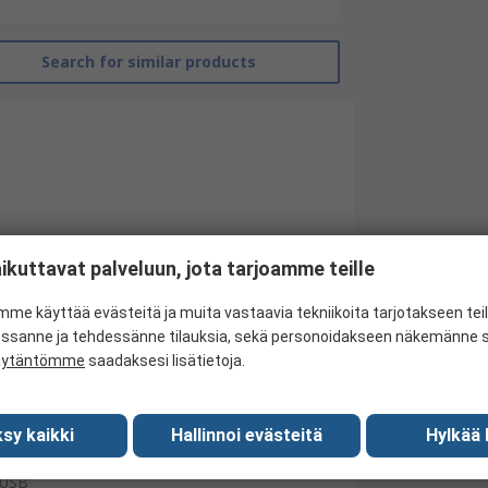
Search for similar products
ikuttavat palveluun, jota tarjoamme teille
me käyttää evästeitä ja muita vastaavia tekniikoita tarjotakseen te
essanne ja tehdessänne tilauksia, sekä personoidakseen näkemänne si
Hackboard
äytäntömme
saadaksesi lisätietoja.
Single Board Computer
sy kaikki
Hallinnoi evästeitä
Hylkää 
HDMI
USB