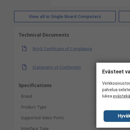
View all in Single Board Computers
Technical Documents
RoHS Certificate of Compliance
Statement of Conformity
Evästeet va
Verkkosivustom
Specifications
palvelua selat
Brand
lukea
evästek
Product Type
Hyväk
Supported Video Ports
Interface Type