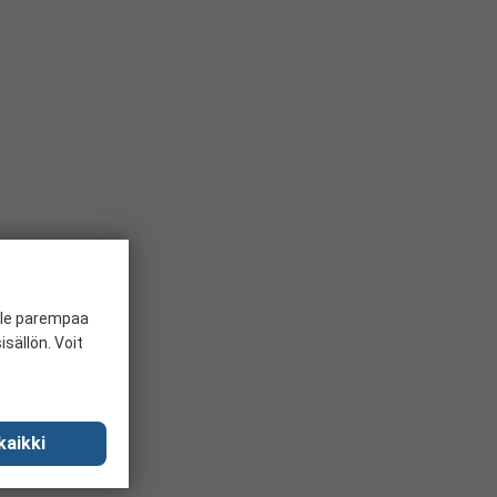
ille parempaa
sällön. Voit
kaikki