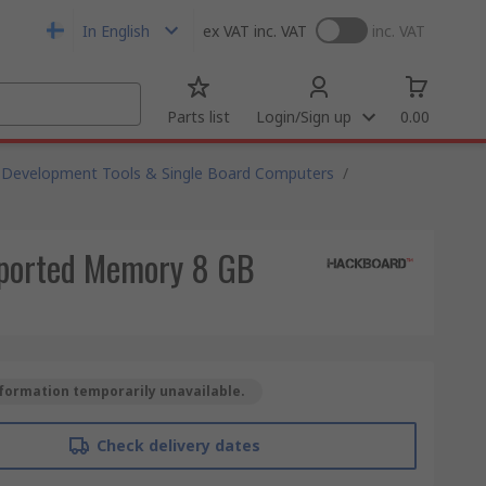
In English
ex VAT
inc. VAT
inc. VAT
Parts list
Login/Sign up
0.00
Development Tools & Single Board Computers
/
ported Memory 8 GB
formation temporarily unavailable.
Check delivery dates