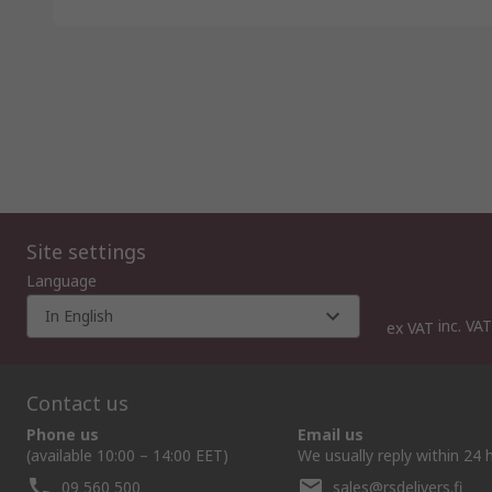
Site settings
Language
In English
inc. VAT
ex VAT
Contact us
Phone us
Email us
(available 10:00 – 14:00 EET)
We usually reply within 24 
09 560 500
sales@rsdelivers.fi