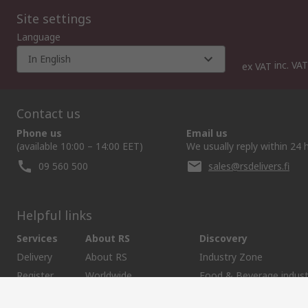
Site settings
Language
In English
inc. VAT
ex VAT
Contact us
Phone us
Email us
(available 10:00 – 14:00 EET)
We usually reply within 24 
09 560 500
sales@rsdelivers.fi
Helpful links
Services
About RS
Discovery
Delivery
About RS
Industry Zone
Register
Worldwide
Food & Beverage indust
Support
Corporate Group
Maritime industry