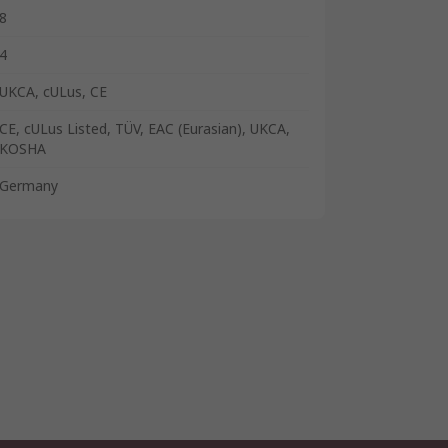
8
4
UKCA, cULus, CE
CE, cULus Listed, TÜV, EAC (Eurasian), UKCA,
KOSHA
Germany