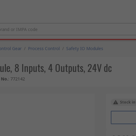
ntrol Gear
/
Process Control
/
Safety IO Modules
ule, 8 Inputs, 4 Outputs, 24V dc
 No.
:
772142
Stock in