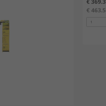
€ 369.
€ 463.
1