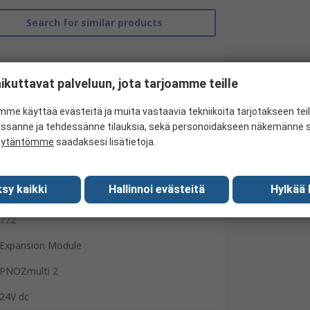
Search for similar products
ikuttavat palveluun, jota tarjoamme teille
me käyttää evästeitä ja muita vastaavia tekniikoita tarjotakseen te
essanne ja tehdessänne tilauksia, sekä personoidakseen näkemänne si
äytäntömme
saadaksesi lisätietoja.
Pilz
sy kaikki
Hallinnoi evästeitä
Hylkää 
Input/Output Module
772
Expansion Module
PNOZmulti 2
24V dc