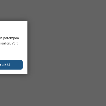
ille parempaa
sällön. Voit
kaikki