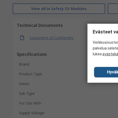
View all in Safety IO Modules
Technical Documents
Evästeet va
Statement of Conformity
Verkkosivustom
palvelua selat
Specifications
lukea
evästek
Brand
Hyväk
Product Type
Series
Sub Type
For Use With
Supply Voltage