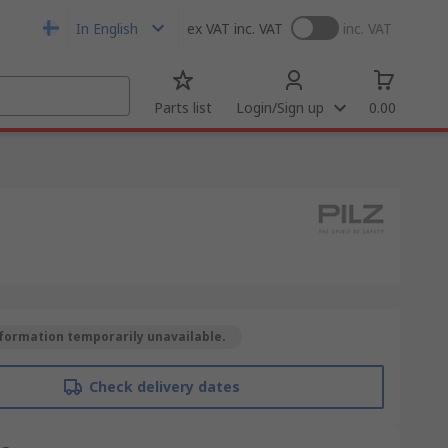
In English
ex VAT
inc. VAT
inc. VAT
Parts list
Login/Sign up
0.00
formation temporarily unavailable.
Check delivery dates