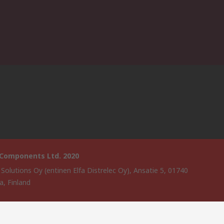
 Components Ltd. 2020
 Solutions Oy (entinen Elfa Distrelec Oy), Ansatie 5, 01740
a, Finland