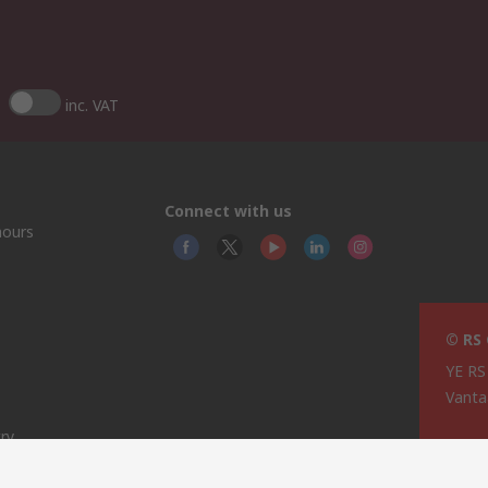
inc. VAT
Connect with us
hours
© RS
YE RS
Vanta
ry