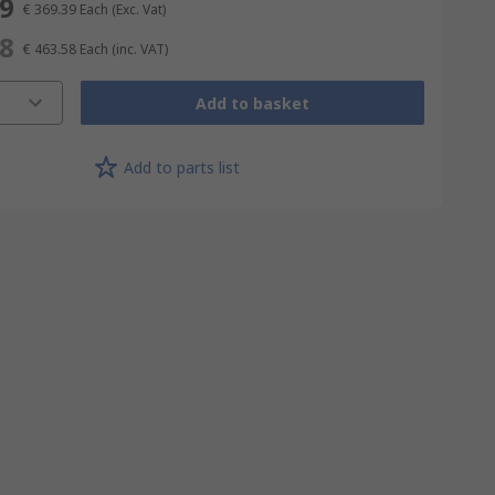
39
€ 369.39
Each
(Exc. Vat)
58
€ 463.58
Each
(inc. VAT)
Add to basket
Add to parts list