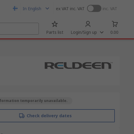
In English
ex VAT
inc. VAT
inc. VAT
Parts list
Login/Sign up
0.00
formation temporarily unavailable.
Check delivery dates