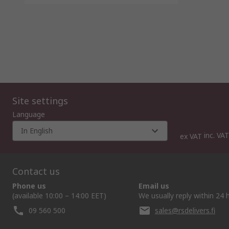
Site settings
Language
In English
inc. VAT
ex VAT
Contact us
Phone us
Email us
(available 10:00 – 14:00 EET)
We usually reply within 24 
09 560 500
sales@rsdelivers.fi