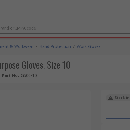
pment & Workwear
/
Hand Protection
/
Work Gloves
rpose Gloves, Size 10
 Part No.
:
G500-10
Stock in