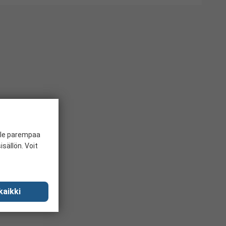
ille parempaa
sällön. Voit
kaikki