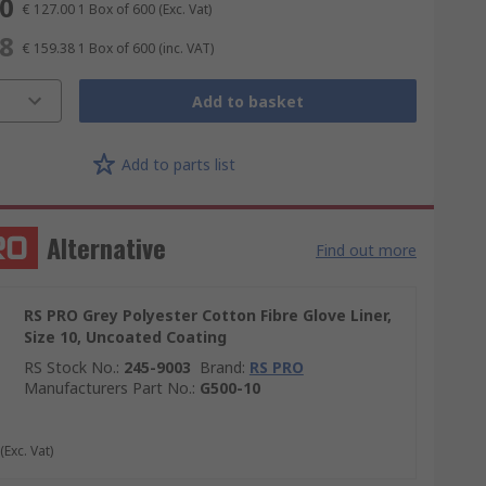
00
€ 127.00
1 Box of 600
(Exc. Vat)
38
€ 159.38
1 Box of 600
(inc. VAT)
Add to basket
Add to parts list
Alternative
Find out more
RS PRO Grey Polyester Cotton Fibre Glove Liner,
Size 10, Uncoated Coating
RS Stock No.
:
245-9003
Brand
:
RS PRO
Manufacturers Part No.
:
G500-10
(Exc. Vat)