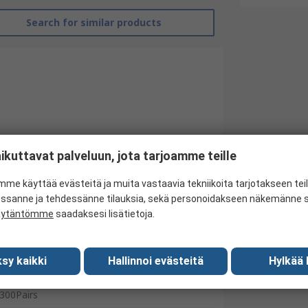
Search for similar products
ikuttavat palveluun, jota tarjoamme teille
Reldeen
me käyttää evästeitä ja muita vastaavia tekniikoita tarjotakseen te
10
essanne ja tehdessänne tilauksia, sekä personoidakseen näkemänne si
äytäntömme
saadaksesi lisätietoja.
General Purpose
Cotton
sy kaikki
Hallinnoi evästeitä
Hylkää 
White
300Pairs