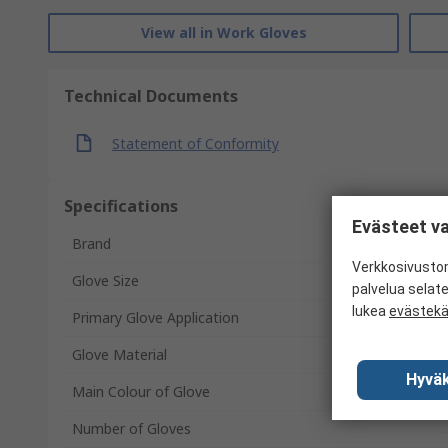
View all in Work Gloves
Technical Documents
Statement of Conformity
Specifications
Evästeet va
Brand
Verkkosivustom
Glove Size
palvelua selat
lukea
evästek
Primary Glove Application
Glove Material
Hyväk
Main Colour of Glove
Number of Gloves