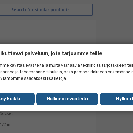
Search for similar products
ikuttavat palveluun, jota tarjoamme teille
me käyttää evästeitä ja muita vastaavia tekniikoita tarjotakseen te
essanne ja tehdessänne tilauksia, sekä personoidakseen näkemänne si
äytäntömme
saadaksesi lisätietoja.
RS Pro
sy kaikki
Hallinnoi evästeitä
Hylkää 
30 mm
Socket
1/2 in