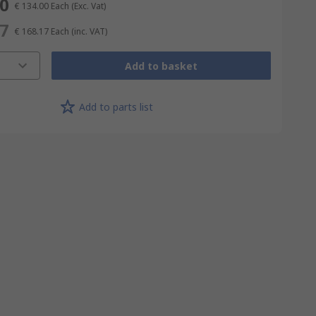
00
€ 134.00
Each
(Exc. Vat)
17
€ 168.17
Each
(inc. VAT)
Add to basket
Add to parts list