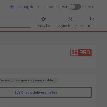
In English
ex VAT
inc. VAT
inc. VAT
Parts list
Login/Sign up
0.00
formation temporarily unavailable.
Check delivery dates