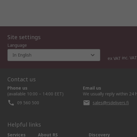
Site settings
Language
In English
inc. VAT
ex VAT
Contact us
Phone us
Email us
(available 10:00 – 14:00 EET)
We usually reply within 24 
09 560 500
sales@rsdelivers.fi
Helpful links
Services
About RS
Discovery