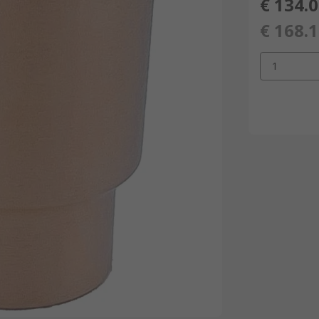
€ 134.
€ 168.
1