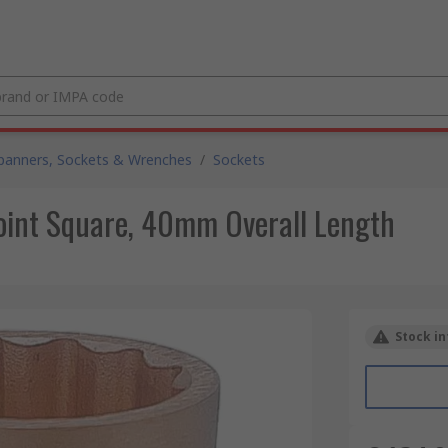
panners, Sockets & Wrenches
/
Sockets
oint Square, 40mm Overall Length
Stock in