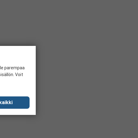
ille parempaa
sällön. Voit
kaikki