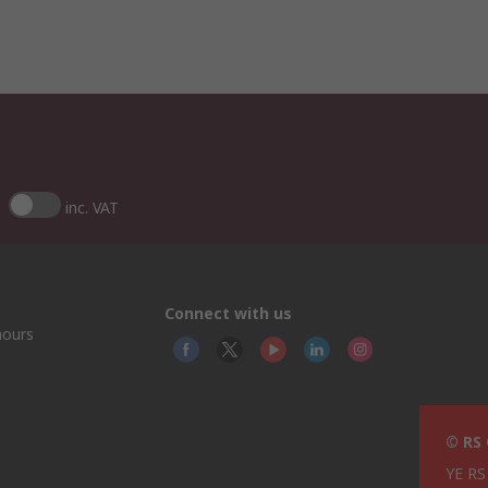
inc. VAT
Connect with us
hours
© RS
YE RS