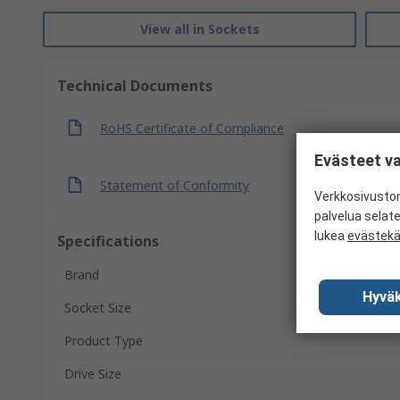
View all in Sockets
Technical Documents
RoHS Certificate of Compliance
Evästeet va
Statement of Conformity
Verkkosivustom
palvelua selat
lukea
evästek
Specifications
Brand
Hyväk
Socket Size
Product Type
Drive Size