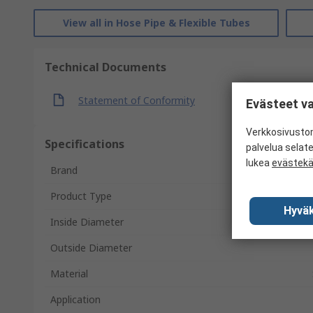
View all in Hose Pipe & Flexible Tubes
Technical Documents
Statement of Conformity
Evästeet va
Verkkosivustom
Specifications
palvelua selat
lukea
evästek
Brand
Product Type
Hyväk
Inside Diameter
Outside Diameter
Material
Application