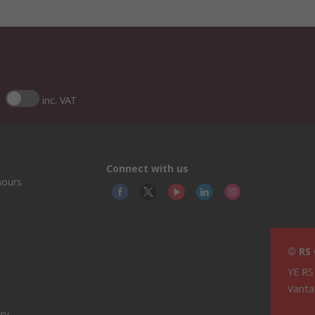
inc. VAT
Connect with us
hours
© RS
YE RS
Vanta
ry