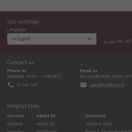
Site settings
Language
In English
inc. VAT
ex VAT
Contact us
Phone us
Email us
(available 10:00 – 14:00 EET)
We usually reply within 24 
09 560 500
sales@rsdelivers.fi
Helpful links
Services
About RS
Discovery
Delivery
About RS
Industry Zone
Register
Worldwide
Food & Beverage indust