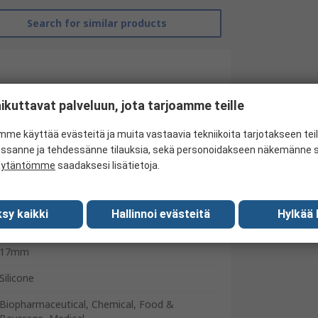
Search for similar products
ikuttavat palveluun, jota tarjoamme teille
me käyttää evästeitä ja muita vastaavia tekniikoita tarjotakseen te
essanne ja tehdessänne tilauksia, sekä personoidakseen näkemänne si
äytäntömme
saadaksesi lisätietoja.
RS Pro
Flexible Tubing
sy kaikki
Hallinnoi evästeitä
Hylkää 
13mm
17mm
Silicone
Biopharmaceutical, Chemical, Food &