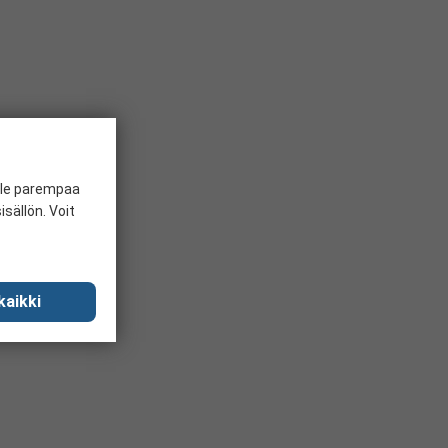
ille parempaa
sällön. Voit
kaikki