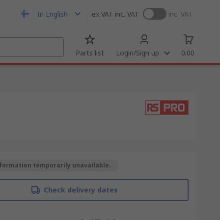
In English
ex VAT
inc. VAT
inc. VAT
Parts list
Login/Sign up
0.00
formation temporarily unavailable.
Check delivery dates