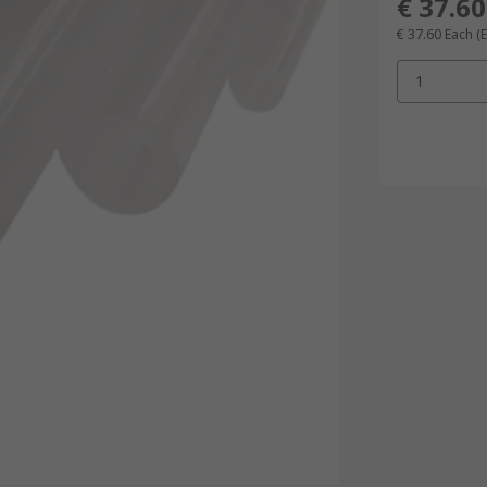
€ 37.60
€ 37.60
Each
(E
1