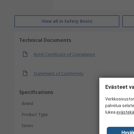
View all in Safety Boots
Technical Documents
RoHS Certificate of Compliance
Statement of Conformity
Evästeet va
Specifications
Verkkosivustom
Brand
palvelua selat
lukea
evästek
Product Type
Series
Hyväk