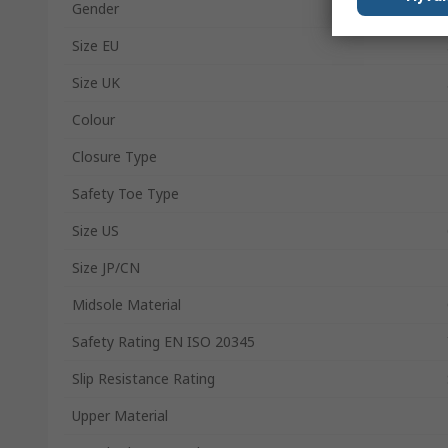
Gender
Size EU
Size UK
Colour
Closure Type
Safety Toe Type
Size US
Size JP/CN
Midsole Material
Safety Rating EN ISO 20345
Slip Resistance Rating
Upper Material