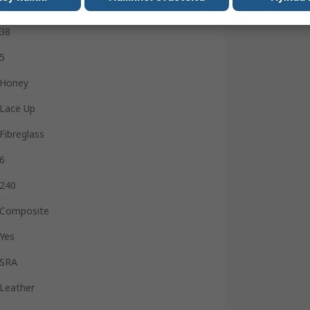
Women
38
5
Honey
Lace Up
Fibreglass
6
240
Composite
Yes
SRA
Leather