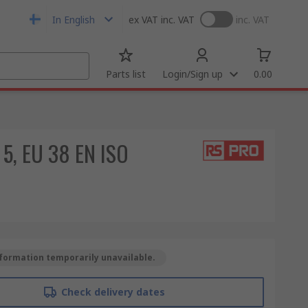
In English
ex VAT
inc. VAT
inc. VAT
Parts list
Login/Sign up
0.00
 5, EU 38 EN ISO
formation temporarily unavailable.
Check delivery dates