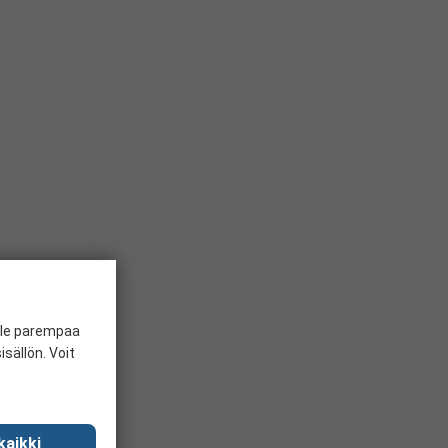
ille parempaa
sällön. Voit
kaikki