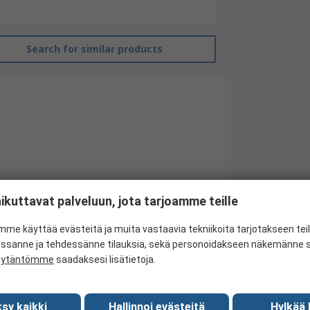
Search for similar products
ikuttavat palveluun, jota tarjoamme teille
me käyttää evästeitä ja muita vastaavia tekniikoita tarjotakseen te
RS Pro
essanne ja tehdessänne tilauksia, sekä personoidakseen näkemänne si
äytäntömme
saadaksesi lisätietoja.
Ankle Safety Boots
RS35
sy kaikki
Hallinnoi evästeitä
Hylkää 