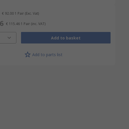
€ 92.00
1 Pair
(Exc. Vat)
46
€ 115.46
1 Pair
(inc. VAT)
Add to basket
Add to parts list