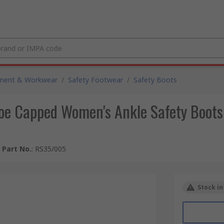
pment & Workwear
/
Safety Footwear
/
Safety Boots
oe Capped Women's Ankle Safety Boots
 Part No.
:
RS35/005
Stock in