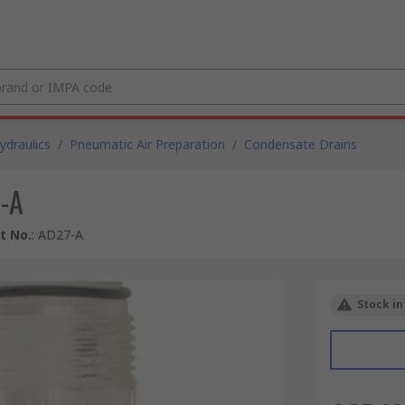
draulics
/
Pneumatic Air Preparation
/
Condensate Drains
7-A
t No.
:
AD27-A
Stock in