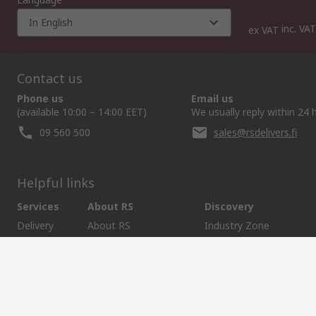
In English
inc. VAT
ex VAT
Contact us
Phone us
Email us
(available 10:00 – 14:00 EET)
We usually reply within 24 
09 560 500
sales@rsdelivers.fi
Helpful links
Services
About RS
Discovery
Delivery
About RS
Industry Zone
Register
Worldwide
Food & Beverage indust
Support
Corporate Group
Maritime industry
ESG
Realiable Solutions.