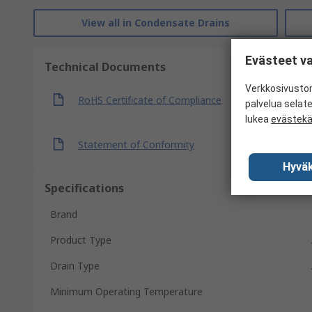
View all in Condensate Drains
Evästeet va
Technical Documents
Verkkosivustom
RoHS Certificate of Compliance
palvelua selat
lukea
evästek
Statement of Conformity
Hyväk
Specifications
Brand
Product Type
Drain Type
Minimum Operating Temperature