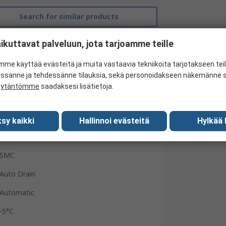
Search for similar products
ikuttavat palveluun, jota tarjoamme teille
me käyttää evästeitä ja muita vastaavia tekniikoita tarjotakseen te
essanne ja tehdessänne tilauksia, sekä personoidakseen näkemänne si
äytäntömme
saadaksesi lisätietoja.
sy kaikki
Hallinnoi evästeitä
Hylkää 
SMC
Auto Drain
Automatic
-5°C