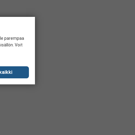
ille parempaa
sällön. Voit
kaikki