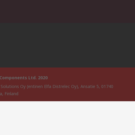
 Components Ltd. 2020
 Solutions Oy (entinen Elfa Distrelec Oy), Ansatie 5, 01740
a, Finland