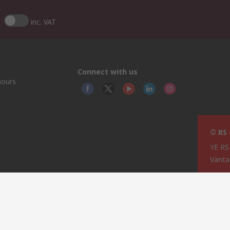
inc. VAT
Connect with us
hours
© RS
YE RS
Vanta
ry