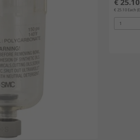
€ 25.10
€ 25.10
Each
(E
1