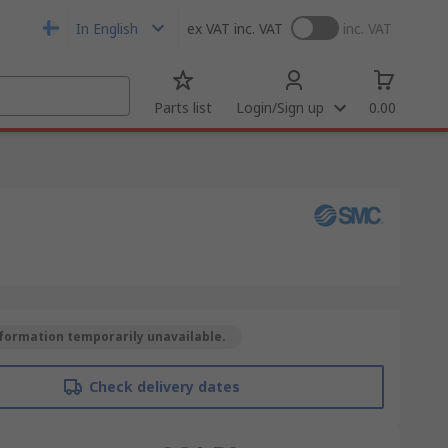
In English
ex VAT
inc. VAT
inc. VAT
Parts list
Login/Sign up
0.00
formation temporarily unavailable.
Check delivery dates