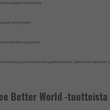
teita kaikilla markkinoilla.
tävään kehitykseen.
täviin henkilönsuojaimiin.
annussäästöjä pienemmän energiankulutuksen, pidemmän käyttöiän j
e Better World -tuotteista 