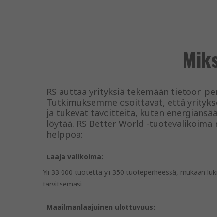
Miks
RS auttaa yrityksiä tekemään tietoon peru
Tutkimuksemme osoittavat, että yritykse
ja tukevat tavoitteita, kuten energiansää
löytää. RS Better World -tuotevalikoima
helppoa:
Laaja valikoima:
Yli 33 000 tuotetta yli 350 tuoteperheessä, mukaan luki
tarvitsemasi.
Maailmanlaajuinen ulottuvuus: