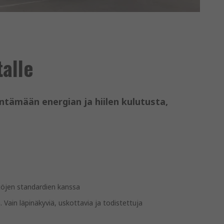
talle
ntämään energian ja hiilen kulutusta,
töjen standardien kanssa
 Vain läpinäkyviä, uskottavia ja todistettuja