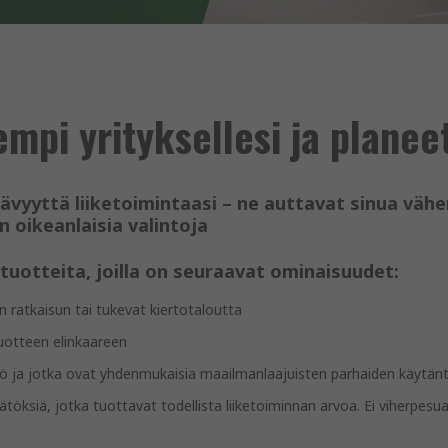
mpi yrityksellesi ja planee
vyyttä liiketoimintaasi – ne auttavat sinua vähe
oikeanlaisia valintoja
tuotteita, joilla on seuraavat ominaisuudet:
 ratkaisun tai tukevat kiertotaloutta
uotteen elinkaareen
ttö ja jotka ovat yhdenmukaisia maailmanlaajuisten parhaiden käytän
öksiä, jotka tuottavat todellista liiketoiminnan arvoa. Ei viherpesua.