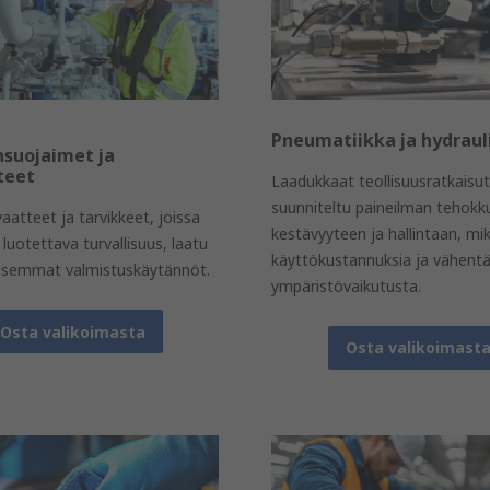
Pneumatiikka ja hydraul
nsuojaimet ja
teet
Laadukkaat teollisuusratkaisut
suunniteltu paineilman tehokk
aatteet ja tarvikkeet, joissa
kestävyyteen ja hallintaan, mi
 luotettava turvallisuus, laatu
käyttökustannuksia ja vähent
llisemmat valmistuskäytännöt.
ympäristövaikutusta.
Osta valikoimasta
Osta valikoimast