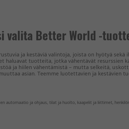
i valita Better World -tuott
stuvia ja kestäviä valintoja, joista on hyötyä sekä ih
t haluavat tuotteita, jotka vähentävät resurssien 
stöä ja hiilen vähentämistä – mutta selkeitä, uskott
 muuttaa asian. Teemme luotettavien ja kestävien tu
en automaatio ja ohjaus, tilat ja huolto, kaapelit ja liittimet, henk