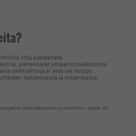
eita?
misille että planeetalle.
käyttöä, pienentävät ympäristövaikutusta
avia vaihtoehtoja ei aina ole helppo
otteiden löytämisestä ja ostamisesta
ilönsuojaimet sekä mekaaninen ja nesteteho – löydät siis