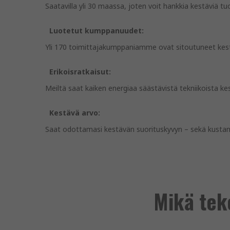
Saatavilla yli 30 maassa, joten voit hankkia kestäviä tuot
Luotetut kumppanuudet:
Yli 170 toimittajakumppaniamme ovat sitoutuneet kes
Erikoisratkaisut:
Meiltä saat kaiken energiaa säästävistä tekniikoista kes
Kestävä arvo:
Saat odottamasi kestävän suorituskyvyn – sekä kust
Mikä teke