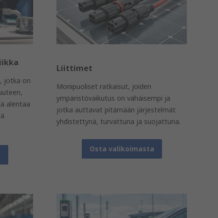
iikka
Liittimet
, jotka on
Monipuoliset ratkaisut, joiden
uuteen,
ympäristövaikutus on vähäisempi ja
kä alentaa
jotka auttavat pitämään järjestelmät
ää
yhdistettynä, turvattuna ja suojattuna.
Osta valikoimasta
a