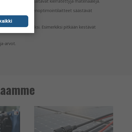
otteet, jotka sisältävät kierrätettyjä materiaaleja.
 RS PRO -jännitteenoptimointilaitteet säästävät
kaikki
ätteen vähentämiseksi. Esimerkiksi pitkään kestävät
ja-arvot.
ntaamme