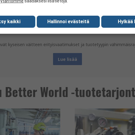
u käyttämällä kestävämpiä materiaaleja tai prosesseja. Esimerkiksi tu
äytäntömme
saadaksesi lisätietoja.
johtamaan liiketoimintaasi tehokkaammin ja kestävämmin. Esimerkiksi
sy kaikki
Hallinnoi evästeitä
Hylkää 
miseksi, korjattavaksi, uudelleenkäytettäväksi tai kierrätettäväksi j
ttävät kyseisen väitteen erityisvaatimukset ja tuotetyypin vähimmäisra
Lue lisää
u Better World -tuotetarjo