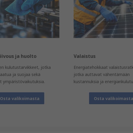
siivous ja huolto
Valaistus
en kulutustarvikkeet, jotka
Energiatehokkaat valaistusratk
laatua ja suojaa sekä
jotka auttavat vähentämään
t ympäristövaikutuksia.
kustannuksia ja energiankulutu
Osta valikoimasta
Osta valikoimast