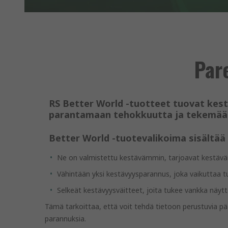
Pare
RS Better World -tuotteet tuovat kestä
parantamaan tehokkuutta ja tekemään 
Better World -tuotevalikoima sisältää 
Ne on valmistettu kestävämmin, tarjoavat kestävän
Vähintään yksi kestävyysparannus, joka vaikuttaa t
Selkeät kestävyysväitteet, joita tukee vankka näy
Tämä tarkoittaa, että voit tehdä tietoon perustuvia päät
parannuksia.