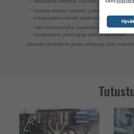
Kestävämpi valmistus: Tuotteet, jotka on valmistett
lukea
evästek
Kestävä ratkaisu: Tuotteet, jotka auttavat sinua 
energiaa palauttamalla ylijäämäsähkön verkkoon.
Hyväk
Tukee kiertotaloutta: Suunniteltu käyttöiän pidentä
suojakäsineet, jotka täytyy vaihtaa harvemmin.
Jokaisella väitteellä on joukko kriteerejä, jotka määri
Tutust