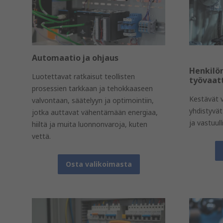
Automaatio ja ohjaus
Henkilö
Luotettavat ratkaisut teollisten
työvaat
prosessien tarkkaan ja tehokkaaseen
Kestävät v
valvontaan, säätelyyn ja optimointiin,
yhdistyvät
jotka auttavat vähentämään energiaa,
ja vastuu
hiiltä ja muita luonnonvaroja, kuten
vettä.
Osta valikoimasta