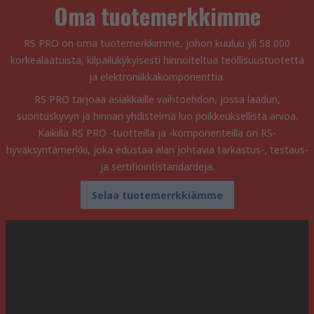
Oma tuotemerkkimme
RS PRO on oma tuotemerkkimme, johon kuuluu yli 58 000
korkealaatuista, kilpailukykyisesti hinnoiteltua teollisuustuotetta
ja elektroniikkakomponenttia.
RS PRO tarjoaa asiakkaille vaihtoehdon, jossa laadun,
suorituskyvyn ja hinnan yhdistelmä luo poikkeuksellista arvoa.
Kaikilla RS PRO -tuotteilla ja -komponenteilla on RS-
hyväksyntämerkki, joka edustaa alan johtavia tarkastus-, testaus-
ja sertifiointistandardeja.
Selaa tuotemerrkkiämme