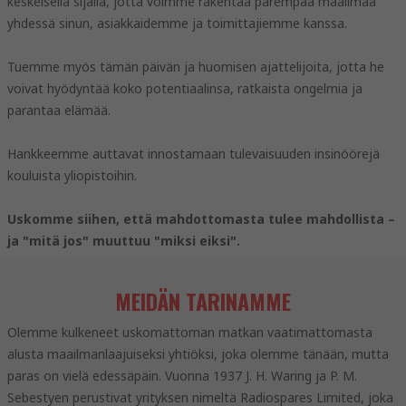
keskeisellä sijalla, jotta voimme rakentaa parempaa maailmaa
yhdessä sinun, asiakkaidemme ja toimittajiemme kanssa.
Tuemme myös tämän päivän ja huomisen ajattelijoita, jotta he
voivat hyödyntää koko potentiaalinsa, ratkaista ongelmia ja
parantaa elämää.
Hankkeemme auttavat innostamaan tulevaisuuden insinöörejä
kouluista yliopistoihin.
Uskomme siihen, että mahdottomasta tulee mahdollista –
ja "mitä jos" muuttuu "miksi eiksi".
MEIDÄN TARINAMME
Olemme kulkeneet uskomattoman matkan vaatimattomasta
alusta maailmanlaajuiseksi yhtiöksi, joka olemme tänään, mutta
paras on vielä edessäpäin. Vuonna 1937 J. H. Waring ja P. M.
Sebestyen perustivat yrityksen nimeltä Radiospares Limited, joka