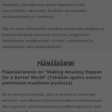
Kumppani, joka helpottaa työtäsi riippumatta siitä,
suunnitteletko, rakennatko, huollatko vai suojaatko
teollisuuslaitteita ja -toimintoja.
Sillä me myös ratkaisemme ongelmia tarjoamalla oivalluksia ja
kokonaisratkaisuja varastoon, huoltoon, integroituun
toimitukseen, turvallisuuteen, ostoihin, suunnitteluun ja
valmistukseen sekä asiakastilauksiin.
PÄÄMÄÄRÄMME
Päämäärämme on "Making Amazing Happen
for a Better World" (Tehdään upeita asioita
paremman maailman puolesta)
RS on siis myös kumppani, joka on sitoutunut toimimaan
eettisesti, vastuullisesti ja kestävästi kaikessa toiminnassaan.
Siksi ympäristö, yhteiskuntavastuu ja hallintotapa (ESG) ovat