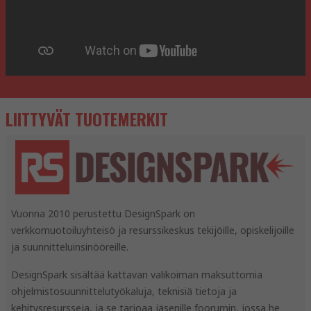
LIITTYVÄT TUOTEMERKIT
Vuonna 2010 perustettu DesignSpark on
verkkomuotoiluyhteisö ja resurssikeskus tekijöille, opiskelijoille
ja suunnitteluinsinööreille.
DesignSpark sisältää kattavan valikoiman maksuttomia
ohjelmistosuunnittelutyökaluja, teknisiä tietoja ja
kehitysresursseja, ja se tarjoaa jäsenille foorumin, jossa he