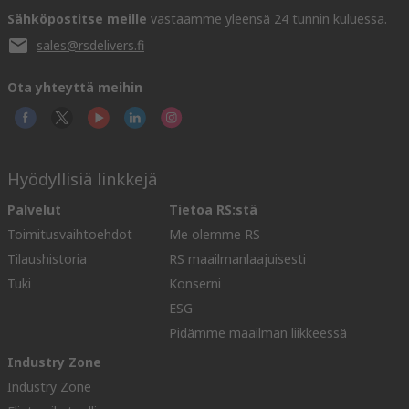
Sähköpostitse meille
vastaamme yleensä 24 tunnin kuluessa.
sales@rsdelivers.fi
Ota yhteyttä meihin
Hyödyllisiä linkkejä
Palvelut
Tietoa RS:stä
Toimitusvaihtoehdot
Me olemme RS
Tilaushistoria
RS maailmanlaajuisesti
Tuki
Konserni
ESG
Pidämme maailman liikkeessä
Industry Zone
Industry Zone