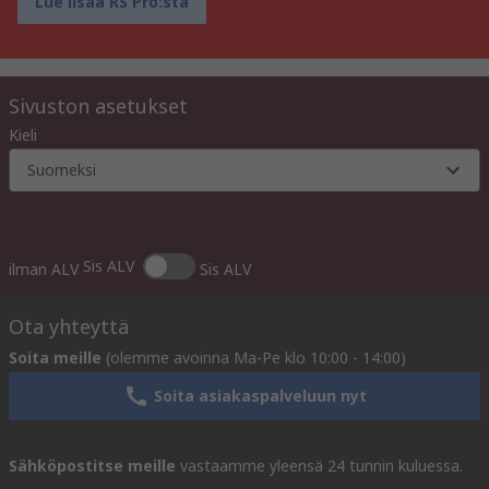
Lue lisää RS Pro:sta
Sivuston asetukset
Kieli
Suomeksi
Sis ALV
ilman ALV
Sis ALV
Ota yhteyttä
Soita meille
(olemme avoinna Ma-Pe klo 10:00 - 14:00)
Soita asiakaspalveluun nyt
Sähköpostitse meille
vastaamme yleensä 24 tunnin kuluessa.