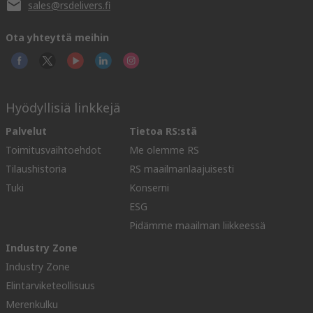
sales@rsdelivers.fi
Ota yhteyttä meihin
Hyödyllisiä linkkejä
Palvelut
Tietoa RS:stä
Toimitusvaihtoehdot
Me olemme RS
Tilaushistoria
RS maailmanlaajuisesti
Tuki
Konserni
ESG
Pidämme maailman liikkeessä
Industry Zone
Industry Zone
Elintarviketeollisuus
Merenkulku