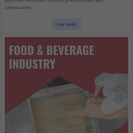
pysymään kehityksen tahdissa ja kohtaamaan alan
tulevaisuuden.
Lue lisää