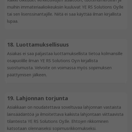
muihin immateriaalioikeuksiin kuuluvat YE RS Solutions Oy:lle
tai sen lisenssinantajille. Niitä ei saa käyttää ilman kirjallista
lupaa.
18. Luottamuksellisuus
Asiakas ei saa paljastaa luottamuksellista tietoa kolmansille
osapuolille ilman YE RS Solutions Oy:n kirjallista
suostumusta. Velvoite on voimassa myös sopimuksen
päättymisen jälkeen.
19. Lahjonnan torjunta
Asiakkaan on noudatettava soveltuvaa lahjonnan vastaista
lainsäädäntöä ja ilmoitettava kaikista lahjontaan viittaavista
tilanteista YE RS Solutions Oy:lle. Ehtojen rikkominen
katsotaan olennaiseksi sopimusrikkomukseksi.