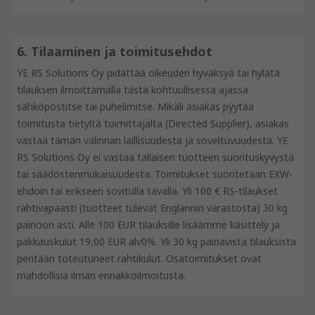
6. Tilaaminen ja toimitusehdot
YE RS Solutions Oy pidättää oikeuden hyväksyä tai hylätä
tilauksen ilmoittamalla tästä kohtuullisessa ajassa
sähköpostitse tai puhelimitse. Mikäli asiakas pyytää
toimitusta tietyltä toimittajalta (Directed Supplier), asiakas
vastaa tämän valinnan laillisuudesta ja soveltuvuudesta. YE
RS Solutions Oy ei vastaa tällaisen tuotteen suorituskyvystä
tai säädöstenmukaisuudesta. Toimitukset suoritetaan EXW-
ehdoin tai erikseen sovitulla tavalla. Yli 100 € RS-tilaukset
rahtivapaasti (tuotteet tulevat Englannin varastosta) 30 kg
painoon asti. Alle 100 EUR tilauksille lisäämme käsittely ja
pakkauskulut 19,00 EUR alv0%. Yli 30 kg painavista tilauksista
peritään toteutuneet rahtikulut. Osatoimitukset ovat
mahdollisia ilman ennakkoilmoitusta.