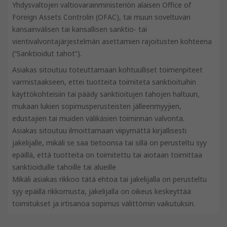
Yhdysvaltojen valtiovarainministeriön alaisen Office of
Foreign Assets Controlin (OFAC), tai muun soveltuvan
kansainvälisen tai kansallisen sanktio- tai
vientivalvontajärjestelmän asettamien rajoitusten kohteena
(”Sanktioidut tahot”).
Asiakas sitoutuu toteuttamaan kohtuulliset toimenpiteet
varmistaakseen, ettei tuotteita toimiteta sanktioituihin
käyttökohteisiin tai päädy sanktioitujen tahojen haltuun,
mukaan lukien sopimusperusteisten jälleenmyyjien,
edustajien tai muiden välikäsien toiminnan valvonta.
Asiakas sitoutuu ilmoittamaan viipymättä kirjallisesti
jakelijalle, mikäli se saa tietoonsa tai sillä on perusteltu syy
epäillä, että tuotteita on toimitettu tai aiotaan toimittaa
sanktioiduille tahoille tai alueille
Mikäli asiakas rikkoo tätä ehtoa tai jakelijalla on perusteltu
syy epäillä rikkomusta, jakelijalla on oikeus keskeyttää
toimitukset ja irtisanoa sopimus välittömin vaikutuksin.