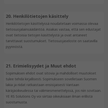
20. Henkilötietojen käsittely
Henkilötietojen käsittelyssä noudatetaan voimassa olevaa
tietosuojalainsäädäntöä. Asiakas vastaa, että sen edustajat
ovat tietoisia tietojen käsittelystä ja ovat antaneet
tarvittavat suostumukset. Tietosuojaseloste on saatavilla
pyynnöstä.
21. Erimielisyydet ja Muut ehdot
Sopimuksen ehdot ovat sitovia ja mahdolliset muutokset
tulee tehdä kirjallisesti. Sopimukseen sovelletaan Suomen
lakia ja riidat ratkaistaan ensisijaisesti Vantaan
käräjäoikeudessa tai välimiesmenettelyssä, jos niin sovitaan.
YE RS Solutions Oy voi siirtää oikeuksiaan ilman erillistä
suostumusta.