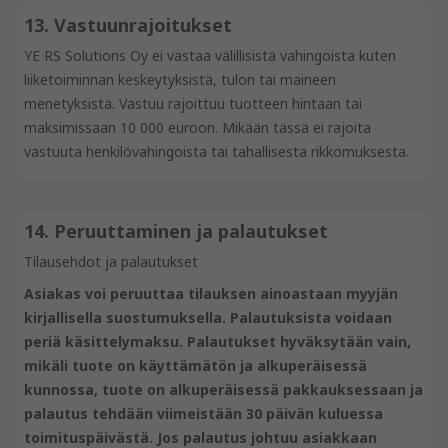
13. Vastuunrajoitukset
YE RS Solutions Oy ei vastaa välillisistä vahingoista kuten
liiketoiminnan keskeytyksistä, tulon tai maineen
menetyksistä. Vastuu rajoittuu tuotteen hintaan tai
maksimissaan 10 000 euroon. Mikään tässä ei rajoita
vastuuta henkilövahingoista tai tahallisesta rikkomuksesta.
14. Peruuttaminen ja palautukset
Tilausehdot ja palautukset
Asiakas voi peruuttaa tilauksen ainoastaan myyjän
kirjallisella suostumuksella. Palautuksista voidaan
periä käsittelymaksu. Palautukset hyväksytään vain,
mikäli tuote on käyttämätön ja alkuperäisessä
kunnossa, tuote on alkuperäisessä pakkauksessaan ja
palautus tehdään viimeistään 30 päivän kuluessa
toimituspäivästä. Jos palautus johtuu asiakkaan