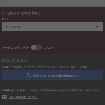
Sivuston asetukset
Kieli
Suomeksi
Sis ALV
ilman ALV
Sis ALV
Ota yhteyttä
Soita meille
(olemme avoinna Ma-Pe klo 10:00 - 14:00)
Soita asiakaspalveluun nyt
Sähköpostitse meille
vastaamme yleensä 24 tunnin kuluessa.
sales@rsdelivers.fi