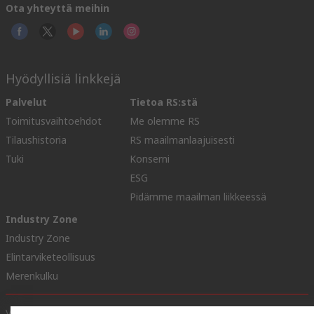
Ota yhteyttä meihin
Hyödyllisiä linkkejä
Palvelut
Tietoa RS:stä
Toimitusvaihtoehdot
Me olemme RS
Tilaushistoria
RS maailmanlaajuisesti
Tuki
Konserni
ESG
Pidämme maailman liikkeessä
Industry Zone
Industry Zone
Elintarviketeollisuus
Merenkulku
Verkkosivuston ehdot
Myyntiehdot
Yksityisyyden politiikka