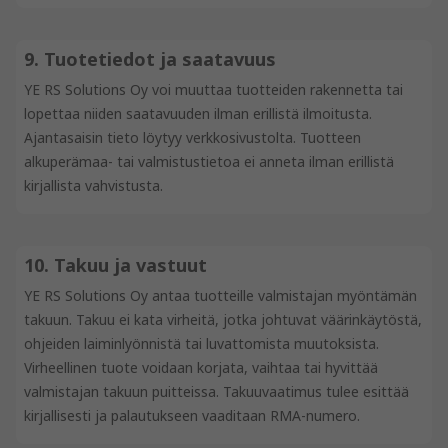
9. Tuotetiedot ja saatavuus
YE RS Solutions Oy voi muuttaa tuotteiden rakennetta tai
lopettaa niiden saatavuuden ilman erillistä ilmoitusta.
Ajantasaisin tieto löytyy verkkosivustolta. Tuotteen
alkuperämaa- tai valmistustietoa ei anneta ilman erillistä
kirjallista vahvistusta.
10. Takuu ja vastuut
YE RS Solutions Oy antaa tuotteille valmistajan myöntämän
takuun. Takuu ei kata virheitä, jotka johtuvat väärinkäytöstä,
ohjeiden laiminlyönnistä tai luvattomista muutoksista.
Virheellinen tuote voidaan korjata, vaihtaa tai hyvittää
valmistajan takuun puitteissa. Takuuvaatimus tulee esittää
kirjallisesti ja palautukseen vaaditaan RMA-numero.