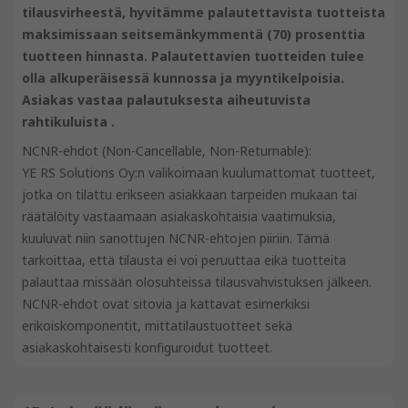
tilausvirheestä, hyvitämme palautettavista tuotteista
maksimissaan seitsemänkymmentä (70) prosenttia
tuotteen hinnasta. Palautettavien tuotteiden tulee
olla alkuperäisessä kunnossa ja myyntikelpoisia.
Asiakas vastaa palautuksesta aiheutuvista
rahtikuluista .
NCNR-ehdot (Non-Cancellable, Non-Returnable):
YE RS Solutions Oy:n valikoimaan kuulumattomat tuotteet,
jotka on tilattu erikseen asiakkaan tarpeiden mukaan tai
räätälöity vastaamaan asiakaskohtaisia vaatimuksia,
kuuluvat niin sanottujen NCNR-ehtojen piiriin. Tämä
tarkoittaa, että tilausta ei voi peruuttaa eikä tuotteita
palauttaa missään olosuhteissa tilausvahvistuksen jälkeen.
NCNR-ehdot ovat sitovia ja kattavat esimerkiksi
erikoiskomponentit, mittatilaustuotteet sekä
asiakaskohtaisesti konfiguroidut tuotteet.