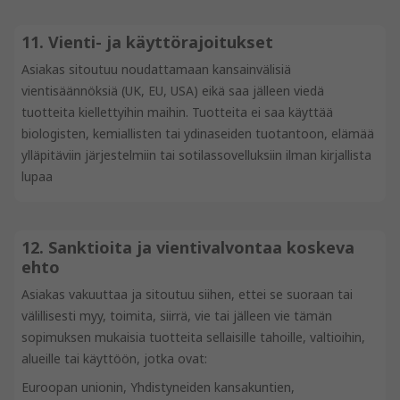
11. Vienti- ja käyttörajoitukset
Asiakas sitoutuu noudattamaan kansainvälisiä
vientisäännöksiä (UK, EU, USA) eikä saa jälleen viedä
tuotteita kiellettyihin maihin. Tuotteita ei saa käyttää
biologisten, kemiallisten tai ydinaseiden tuotantoon, elämää
ylläpitäviin järjestelmiin tai sotilassovelluksiin ilman kirjallista
lupaa
12. Sanktioita ja vientivalvontaa koskeva
ehto
Asiakas vakuuttaa ja sitoutuu siihen, ettei se suoraan tai
välillisesti myy, toimita, siirrä, vie tai jälleen vie tämän
sopimuksen mukaisia tuotteita sellaisille tahoille, valtioihin,
alueille tai käyttöön, jotka ovat:
Euroopan unionin, Yhdistyneiden kansakuntien,