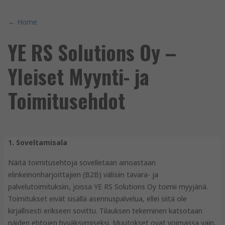
← Home
YE RS Solutions Oy –
Yleiset Myynti- ja
Toimitusehdot
1. Soveltamisala
Näitä toimitusehtoja sovelletaan ainoastaan
elinkeinonharjoittajien (B2B) välisiin tavara- ja
palvelutoimituksiin, joissa YE RS Solutions Oy toimii myyjänä.
Toimitukset eivät sisällä asennuspalvelua, ellei siitä ole
kirjallisesti erikseen sovittu. Tilauksen tekeminen katsotaan
näiden ehtojen hyväksymiseksi. Muutokset ovat voimassa vain,