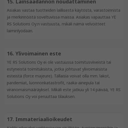
15. Lainsäädännön noudattaminen
Asiakas vastaa tuotteiden laillisesta käytöstä, varastoinnista
ja merkinnöistä soveltuvissa maissa. Asiakas vapauttaa YE
RS Solutions Oy:n vastuusta, mikäli nämä velvoitteet
laiminlyödään.
16. Ylivoimainen este
YE RS Solutions Oy ei ole vastuussa toimitusviiveistä tai
estyneistä toimituksista, jotka johtuvat ylivoimaisista
esteistä (force majeure). Tällaisia voivat olla mm. lakot,
pandemiat, luonnonkatastrofit, raaka-ainepula tai
viranomaismääräykset. Mikäli este jatkuu yli 14 päivää, YE RS
Solutions Oy voi peruuttaa tilauksen.
17. Immateriaalioikeudet
Kaikki oikeudet verkkosivujen sisältöön, tuotenumeroihin ja