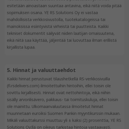
esitetään ainoastaan suuntaa antavina, eikä niitä voida pitää
sopimuksen osana. YE RS Solutions Oy ei vastaa
mahdollisista verkkosivustolla, tuotekatalogeissa tai
mainoksissa esiintyvistä virheistä tai puutteista. Kaikki
tekniset dokumentit säilyvät niiden laatijan omaisuutena,
eikä niitä saa käyttää, jäljentää tai luovuttaa ilman erillistä
kirjallista lupaa.
5. Hinnat ja valuuttaehdot
Kaikki hinnat perustuvat tilaushetkellä RS-verkkosivuilla
(fi.rsdelivers.com) ilmoitettuihin hintoihin, ellei toisin ole
sovittu kirjallisesti. Hinnat ovat nettohintoja, eikä niihin
sisälly arvonlisävero, pakkaus- tai toimituskuluja, ellei toisin
ole mainittu. Ulkomaanvaluutassa ilmoitetut hinnat
muunnetaan euroiksi Suomen Pankin myyntikurssin mukaan.
Mikäli valuuttakurssi muuttuu yli ± kaksi (2) prosenttia, YE RS
Solutions Oy:llä on oikeus tarkistaa hintoja vastaavasti.