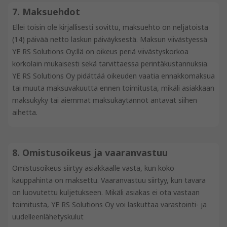
7. Maksuehdot
Ellei toisin ole kirjallisesti sovittu, maksuehto on neljätoista
(14) päivää netto laskun päiväyksestä. Maksun viivästyessä
YE RS Solutions Oy:llä on oikeus periä viivästyskorkoa
korkolain mukaisesti sekä tarvittaessa perintäkustannuksia.
YE RS Solutions Oy pidättää oikeuden vaatia ennakkomaksua
tai muuta maksuvakuutta ennen toimitusta, mikäli asiakkaan
maksukyky tai aiemmat maksukäytännöt antavat siihen
aihetta.
8. Omistusoikeus ja vaaranvastuu
Omistusoikeus siirtyy asiakkaalle vasta, kun koko
kauppahinta on maksettu. Vaaranvastuu siirtyy, kun tavara
on luovutettu kuljetukseen. Mikäli asiakas ei ota vastaan
toimitusta, YE RS Solutions Oy voi laskuttaa varastointi- ja
uudelleenlähetyskulut