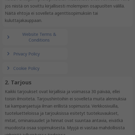
jos niistä on sovittu kirjallisesti molempien osapuolten välillä.
Näitä ehtoja ei sovelleta agenttisopimuksiin tai
kuluttajakauppaan.
Website Terms &
Conditions
Privacy Policy
Cookie Policy
2. Tarjous
Kaikki tarjoukset ovat kirjallisia ja voimassa 30 päivää, ellei
toisin ilmoiteta. Tarjoushintoihin ei sovelleta muita alennuksia
tai kampanjaetuja ilman erillistä sopimusta. Verkkosivuilla,
tuoteluetteloissa ja tarjouksissa esitetyt tuotekuvaukset,
mitat, ominaisuudet ja hinnat ovat suuntaa antavia, eivätkä
muodosta osaa sopimuksesta. Myyjä ei vastaa mahdollisista
virheistä julkaistuissa tiedoissa.