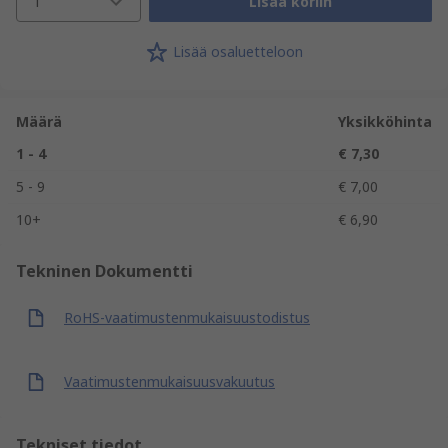
1
Lisää koriin
Lisää osaluetteloon
Määrä
Yksikköhinta
1 - 4
€ 7,30
5 - 9
€ 7,00
10+
€ 6,90
Tekninen Dokumentti
RoHS-vaatimustenmukaisuustodistus
Vaatimustenmukaisuusvakuutus
Tekniset tiedot