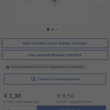
Näytä kaikki Linear Guides tuotteet
Hae samankaltaisia tuotteita
Varastotiedot eivät ole tilapäisesti saatavilla.
Tarkista toimituspäivät
€ 7,30
€ 9,16
€ 7,30
1 sarja
(ilman ALV)
€ 9,16
1 sarja
(Sis ALV:n)