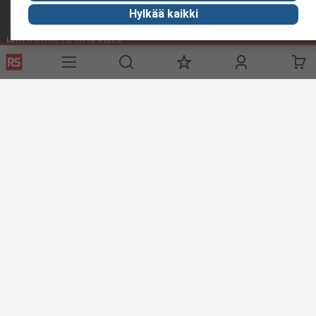
Hylkää kaikki
Hyödyllisiä linkkejä
Palvelut
Tietoa RS:stä
Toimitusvaihtoehdot
Me olemme RS
Tilaushistoria
RS maailmanlaajuisesti
Tuki
Konserni
ESG
Pidämme maailman liikkeessä
Industry Zone
Industry Zone
Elintarviketeollisuus
Merenkulku
Verkkosivuston ehdot
Myyntiehdot
Yksityisyyden politiikka
Cookie Policy