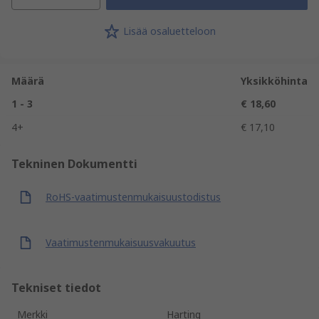
Lisää osaluetteloon
Määrä
Yksikköhinta
1 - 3
€ 18,60
4+
€ 17,10
Tekninen Dokumentti
RoHS-vaatimustenmukaisuustodistus
Vaatimustenmukaisuusvakuutus
Tekniset tiedot
Merkki
Harting