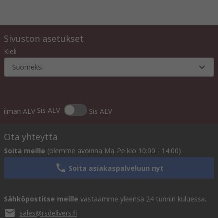
Sivuston asetukset
Kieli
Suomeksi
Sis ALV
ilman ALV
Sis ALV
Ota yhteyttä
Soita meille
(olemme avoinna Ma-Pe klo 10:00 - 14:00)
Soita asiakaspalveluun nyt
Sähköpostitse meille
vastaamme yleensä 24 tunnin kuluessa.
sales@rsdelivers.fi