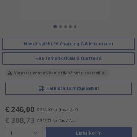
Näytä kaikki EV Charging Cable tuotteet
Hae samankaltaisia tuotteita
Varastotiedot eivät ole tilapäisesti saatavilla.
Tarkista toimituspäivät
€ 246,00
€ 246,00
kpl
(ilman ALV)
€ 308,73
€ 308,73
kpl
(Sis ALV:n)
1
Lisää koriin