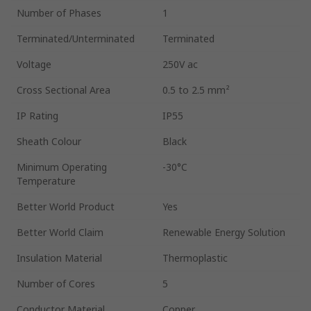
Number of Phases
1
Terminated/Unterminated
Terminated
Voltage
250V ac
Cross Sectional Area
0.5 to 2.5 mm²
IP Rating
IP55
Sheath Colour
Black
Minimum Operating
-30°C
Temperature
Better World Product
Yes
Better World Claim
Renewable Energy Solution
Insulation Material
Thermoplastic
Number of Cores
5
Conductor Material
Copper