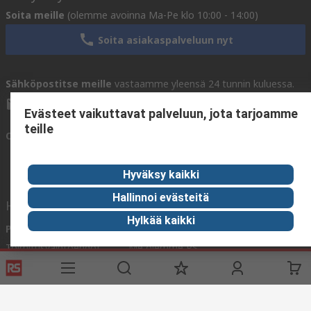
Soita meille
(olemme avoinna Ma-Pe klo 10:00 - 14:00)
Soita asiakaspalveluun nyt
Sähköpostitse meille
vastaamme yleensä 24 tunnin kuluessa.
sales@rsdelivers.fi
Evästeet vaikuttavat palveluun, jota tarjoamme
teille
Ota yhteyttä meihin
Hyväksy kaikki
Hallinnoi evästeitä
Hyödyllisiä linkkejä
Hylkää kaikki
Palvelut
Tietoa RS:stä
Toimitusvaihtoehdot
Me olemme RS
Tilaushistoria
RS maailmanlaajuisesti
Tuki
Konserni
ESG