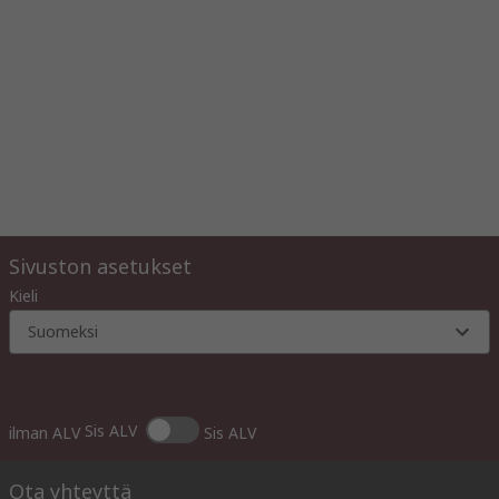
Sivuston asetukset
Kieli
Suomeksi
Sis ALV
ilman ALV
Sis ALV
Ota yhteyttä