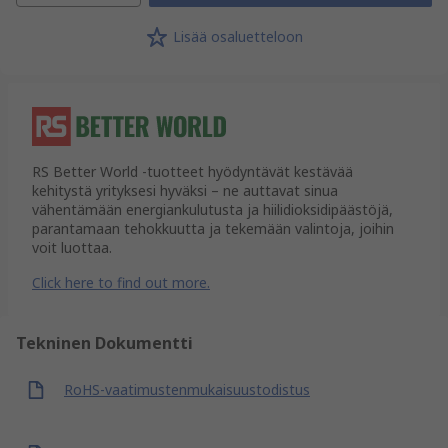
Lisää osaluetteloon
RS Better World -tuotteet hyödyntävät kestävää
kehitystä yrityksesi hyväksi – ne auttavat sinua
vähentämään energiankulutusta ja hiilidioksidipäästöjä,
parantamaan tehokkuutta ja tekemään valintoja, joihin
voit luottaa.
Click here to find out more.
Tekninen Dokumentti
RoHS-vaatimustenmukaisuustodistus