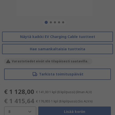
Näytä kaikki EV Charging Cable tuotteet
Hae samankaltaisia tuotteita
Varastotiedot eivät ole tilapäisesti saatavilla.
Tarkista toimituspäivät
€ 1 128,00
€ 141,00
1 kpl (8 kpl/pussi)
(ilman ALV)
€ 1 415,64
€ 176,955
1 kpl (8 kpl/pussi)
(Sis ALV:n)
8
Lisää koriin