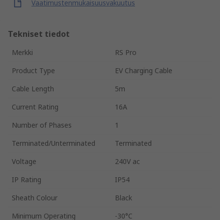
Vaatimustenmukaisuusvakuutus
Tekniset tiedot
Merkki
RS Pro
Product Type
EV Charging Cable
Cable Length
5m
Current Rating
16A
Number of Phases
1
Terminated/Unterminated
Terminated
Voltage
240V ac
IP Rating
IP54
Sheath Colour
Black
Minimum Operating
-30°C