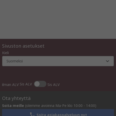
Sivuston asetukset
Kieli
Suomeksi
Sis ALV
ilman ALV
Sis ALV
Ota yhteyttä
Soita meille
(olemme avoinna Ma-Pe klo 10:00 - 14:00)
Soita asiakaspalveluun nyt