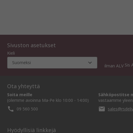
Sivuston asetukset
Kieli
Suomeksi
Sis 
ilman ALV
Ota yhteyttä
Soita meille
Sähköpostitse m
(olemme avoinna Ma-Pe klo 10:00 - 14:00)
vastaamme yleens
09 560 500
sales@rsdeliv
Hyödyllisiä linkkejä