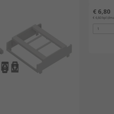
€ 6,80
€ 6,80
kpl
(ilm
1