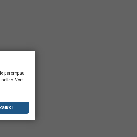
ille parempaa
sällön. Voit
kaikki