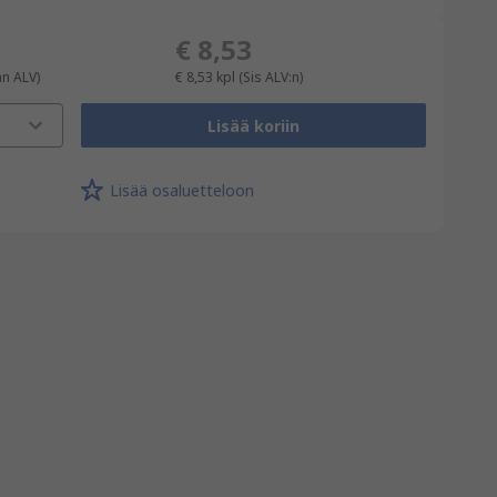
€ 8,53
an ALV)
€ 8,53
kpl
(Sis ALV:n)
Lisää koriin
Lisää osaluetteloon