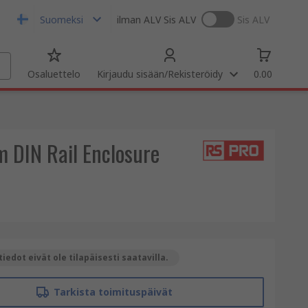
Suomeksi
ilman ALV
Sis ALV
Sis ALV
Osaluettelo
Kirjaudu sisään/Rekisteröidy
0.00
 DIN Rail Enclosure
iedot eivät ole tilapäisesti saatavilla.
Tarkista toimituspäivät