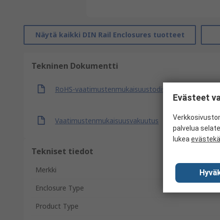
Näytä kaikki DIN Rail Enclosures tuotteet
Tekninen Dokumentti
RoHS-vaatimustenmukaisuustodistus
Evästeet va
Verkkosivustom
Vaatimustenmukaisuusvakuutus
palvelua selat
lukea
evästek
Tekniset tiedot
Merkki
Hyväk
Enclosure Type
Product Type