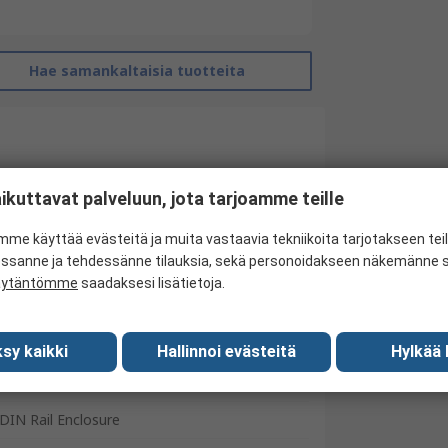
Hae samankaltaisia tuotteita
ikuttavat palveluun, jota tarjoamme teille
me käyttää evästeitä ja muita vastaavia tekniikoita tarjotakseen te
essanne ja tehdessänne tilauksia, sekä personoidakseen näkemänne si
äytäntömme
saadaksesi lisätietoja.
RS Pro
sy kaikki
Hallinnoi evästeitä
Hylkää 
DIN Rail
DIN Rail Enclosure