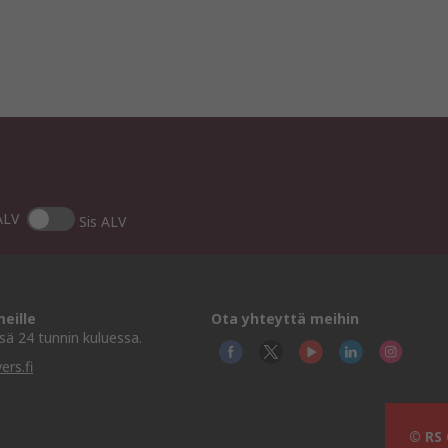
ALV
Sis ALV
eille
Ota yhteyttä meihin
ä 24 tunnin kuluessa.
ers.fi
© RS