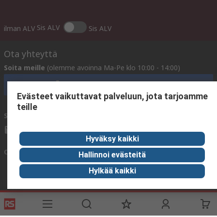
Sis ALV
ilman ALV
Sis ALV
Ota yhteyttä
Soita meille
(olemme avoinna Ma-Pe klo 10:00 - 14:00)
Soita asiakaspalveluun nyt
Evästeet vaikuttavat palveluun, jota tarjoamme
teille
Sähköpostitse meille
vastaamme yleensä 24 tunnin kuluessa.
sales@rsdelivers.fi
Hyväksy kaikki
Ota yhteyttä meihin
Hallinnoi evästeitä
Hylkää kaikki
Hyödyllisiä linkkejä
Palvelut
Tietoa RS:stä