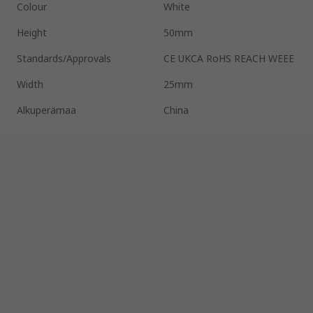
Colour
White
Height
50mm
Standards/Approvals
CE UKCA RoHS REACH WEEE
Width
25mm
Alkuperämaa
China