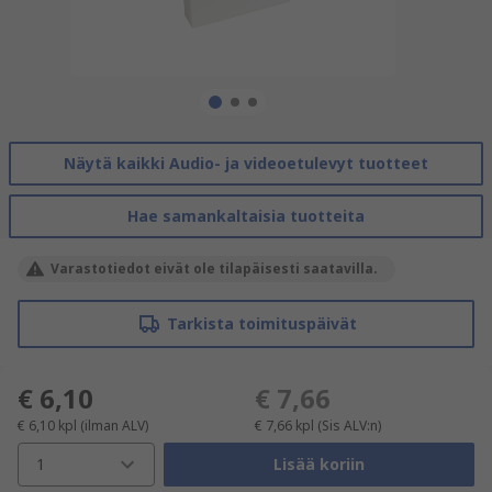
Näytä kaikki Audio- ja videoetulevyt tuotteet
Hae samankaltaisia tuotteita
Varastotiedot eivät ole tilapäisesti saatavilla.
Tarkista toimituspäivät
€ 6,10
€ 7,66
€ 6,10
kpl
(ilman ALV)
€ 7,66
kpl
(Sis ALV:n)
1
Lisää koriin