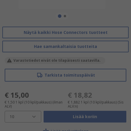
Näytä kaikki Hose Connectors tuotteet
Hae samankaltaisia tuotteita
Varastotiedot eivät ole tilapäisesti saatavilla.
Tarkista toimituspäivät
€ 15,00
€ 18,82
€ 1,50
1 kpl (10 kpl/pakkaus)
(ilman
€ 1,882
1 kpl (10 kpl/pakkaus)
(Sis
ALV)
ALV:n)
10
Lisää koriin