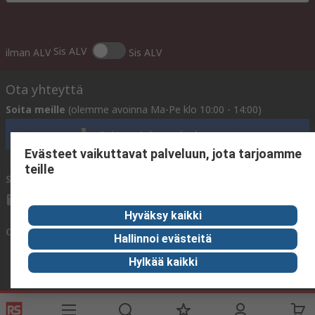
Sis ALV
ilman ALV
Sis ALV
Ota yhteyttä
Soita meille
(olemme avoinna Ma-Pe klo 10:00 - 14:00)
Soita asiakaspalveluun nyt
Evästeet vaikuttavat palveluun, jota tarjoamme
teille
Sähköpostitse meille
vastaamme yleensä 24 tunnin kuluessa.
sales@rsdelivers.fi
Hyväksy kaikki
Ota yhteyttä meihin
Hallinnoi evästeitä
Hylkää kaikki
Hyödyllisiä linkkejä