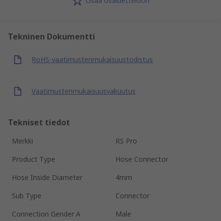
Lisää osaluetteloon
Tekninen Dokumentti
RoHS-vaatimustenmukaisuustodistus
Vaatimustenmukaisuusvakuutus
Tekniset tiedot
Merkki
RS Pro
Product Type
Hose Connector
Hose Inside Diameter
4mm
Sub Type
Connector
Connection Gender A
Male