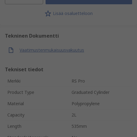
Lisää osaluetteloon
Tekninen Dokumentti
Vaatimustenmukaisuusvakuutus
Tekniset tiedot
Merkki
RS Pro
Product Type
Graduated Cylinder
Material
Polypropylene
Capacity
2L
Length
535mm