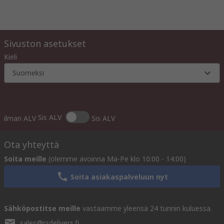
Sivuston asetukset
Kieli
Suomeksi
Sis ALV
ilman ALV
Sis ALV
Ota yhteyttä
Soita meille
(olemme avoinna Ma-Pe klo 10:00 - 14:00)
Soita asiakaspalveluun nyt
Sähköpostitse meille
vastaamme yleensä 24 tunnin kuluessa.
sales@rsdelivers.fi