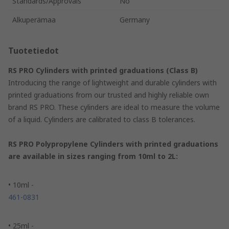
Standards/Approvals
No
Alkuperämaa
Germany
Tuotetiedot
RS PRO Cylinders with printed graduations (Class B)
Introducing the range of lightweight and durable cylinders with
printed graduations from our trusted and highly reliable own
brand RS PRO. These cylinders are ideal to measure the volume
of a liquid. Cylinders are calibrated to class B tolerances.
RS PRO Polypropylene Cylinders with printed graduations
are available in sizes ranging from 10ml to 2L:
• 10ml -
461-0831
• 25ml -