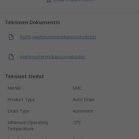
Tekninen Dokumentti
RoHS-vaatimustenmukaisuustodistus
Vaatimustenmukaisuusvakuutus
Tekniset tiedot
Merkki
SMC
Product Type
Auto Drain
Drain Type
Automatic
Minimum Operating
-5°C
Temperature