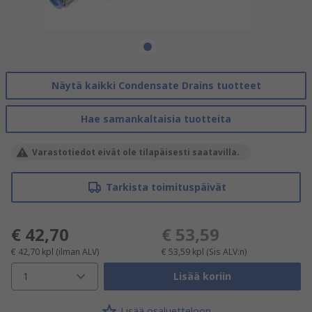
Näytä kaikki Condensate Drains tuotteet
Hae samankaltaisia tuotteita
Varastotiedot eivät ole tilapäisesti saatavilla.
Tarkista toimituspäivät
€ 42,70
€ 53,59
€ 42,70
kpl
(ilman ALV)
€ 53,59
kpl
(Sis ALV:n)
1
Lisää koriin
Lisää osaluetteloon