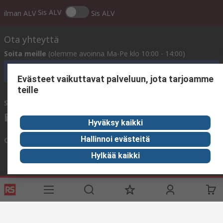
Sis ALV
ilman ALV
Sis ALV
Ota yhteyttä
Soita meille
(olemme avoinna Ma-Pe klo 10:00 - 14:00)
Soita asiakaspalveluun nyt
Evästeet vaikuttavat palveluun, jota tarjoamme
teille
Sähköpostitse meille
vastaamme yleensä 24 tunnin kuluessa.
sales@rsdelivers.fi
Hyväksy kaikki
Hallinnoi evästeitä
Ota yhteyttä meihin
Hylkää kaikki
Hyödyllisiä linkkejä
Palvelut
Tietoa RS:stä
Toimitusvaihtoehdot
Me olemme RS