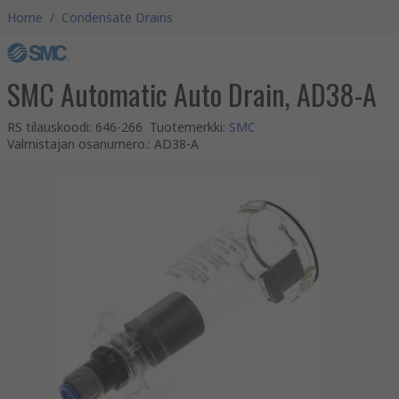
Home
/
Condensate Drains
SMC Automatic Auto Drain, AD38-A
RS tilauskoodi
:
646-266
Tuotemerkki
:
SMC
Valmistajan osanumero.
:
AD38-A