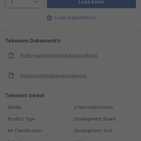
1
Lisää koriin
Lisää osaluetteloon
Tekninen Dokumentti
RoHS-vaatimustenmukaisuustodistus
Vaatimustenmukaisuusvakuutus
Tekniset tiedot
Merkki
STMicroelectronics
Product Type
Development Board
Kit Classification
Development Tool