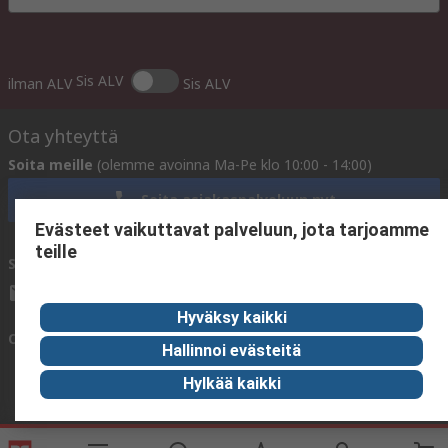
Sis ALV
ilman ALV
Sis ALV
Ota yhteyttä
Soita meille
(olemme avoinna Ma-Pe klo 10:00 - 14:00)
Soita asiakaspalveluun nyt
Evästeet vaikuttavat palveluun, jota tarjoamme
teille
Sähköpostitse meille
vastaamme yleensä 24 tunnin kuluessa.
sales@rsdelivers.fi
Hyväksy kaikki
Ota yhteyttä meihin
Hallinnoi evästeitä
Hylkää kaikki
Hyödyllisiä linkkejä