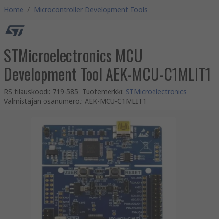
Home
/
Microcontroller Development Tools
STMicroelectronics MCU
Development Tool AEK-MCU-C1MLIT1
RS tilauskoodi
:
719-585
Tuotemerkki
:
STMicroelectronics
Valmistajan osanumero.
:
AEK-MCU-C1MLIT1