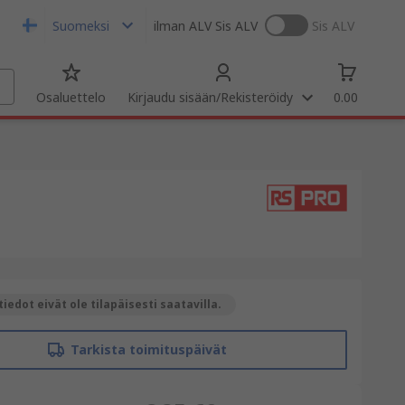
Suomeksi
ilman ALV
Sis ALV
Sis ALV
Osaluettelo
Kirjaudu sisään/Rekisteröidy
0.00
iedot eivät ole tilapäisesti saatavilla.
Tarkista toimituspäivät