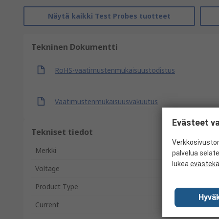
Näytä kaikki Test Probes tuotteet
Tekninen Dokumentti
RoHS-vaatimustenmukaisuustodistus
Vaatimustenmukaisuusvakuutus
Evästeet va
Tekniset tiedot
Verkkosivustom
Merkki
palvelua selat
lukea
evästek
Voltage
Product Type
Hyväk
Current