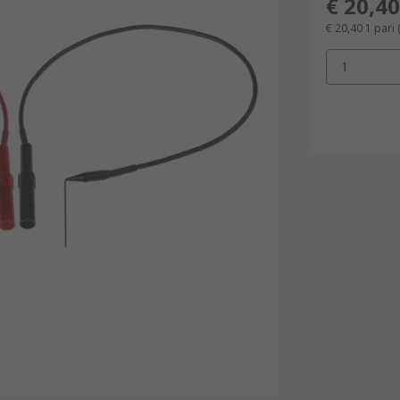
€ 20,40
€ 20,40
1 pari
1