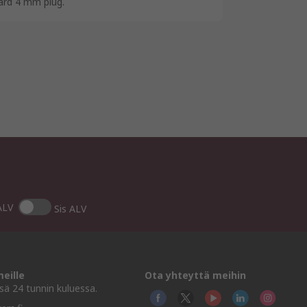
dard 4 mm plug.
ALV
Sis ALV
eille
Ota yhteyttä meihin
ä 24 tunnin kuluessa.