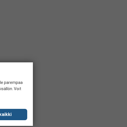
ille parempaa
sällön. Voit
kaikki