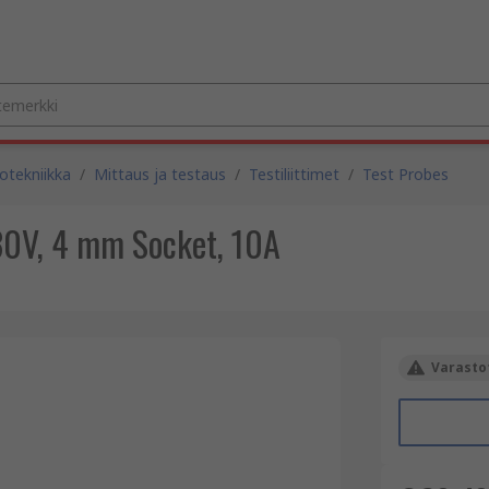
totekniikka
/
Mittaus ja testaus
/
Testiliittimet
/
Test Probes
30V, 4 mm Socket, 10A
Varastot