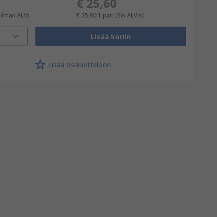
€ 25,60
(ilman ALV)
€ 25,60
1 pari
(Sis ALV:n)
Lisää koriin
Lisää osaluetteloon