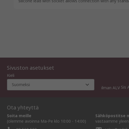
silicone lead with socket allows connection with any stan
Sivuston asetukset
Kieli
Suomeksi
Sis 
ilman ALV
Ota yhteyttä
Soita meille
Sähköpostitse m
(olemme avoinna Ma-Pe klo 10:00 - 14:00)
vastaamme yleens