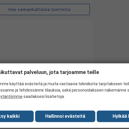
Hae samankaltaisia tuotteita
ikuttavat palveluun, jota tarjoamme teille
me käyttää evästeitä ja muita vastaavia tekniikoita tarjotakseen te
RS Pro
essanne ja tehdessänne tilauksia, sekä personoidakseen näkemänne si
äytäntömme
saadaksesi lisätietoja.
30V
Test Probe
sy kaikki
Hallinnoi evästeitä
Hylkää 
10A